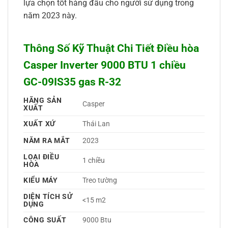
lựa chọn tốt hàng đầu cho người sử dụng trong
năm 2023 này.
Thông Số Kỹ Thuật Chi Tiết Điều hòa
Casper Inverter 9000 BTU 1 chiều
GC-09IS35 gas R-32
HÃNG SẢN
Casper 
XUẤT
XUẤT XỨ
Thái Lan 
NĂM RA MẮT
2023 
LOẠI ĐIỀU
1 chiều 
HÒA
KIỂU MÁY
Treo tường 
DIỆN TÍCH SỬ
<15 m2
DỤNG
CÔNG SUẤT
9000 Btu