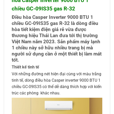
hòa Casper Inverter 9000 BTU 1
chiều GC-09IS35 gas R-32
Điều hòa Casper Inverter 9000 BTU 1
chiều GC-09IS35 gas R-32 là dòng điều
hòa tiết kiệm điện giá rẻ vừa được
thương hiệu Thái Lan đưa tới thị trường
Việt Nam năm 2023. Sản phẩm máy lạnh
1 chiều này sở hữu nhiều trang bị mà
người sử dụng cần ở một thiết bị làm mát
tốt.
Thiết kế tinh tế
Với những đường nét hiện đại cùng với màu trắng
tinh tế, dòng điều hòa Casper inverter 9000 BTU 1
chiều GC-09IS35 có thể dễ dàng thích hợp với kiến
trúc các phòng khác nhau.