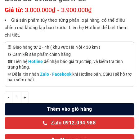
Giá từ:
3.000.000
₫
-
3.900.000
₫
Giá sản phẩm tùy theo từng phân loại hàng, có thể điều
chỉnh mà không kịp báo trước. Liên hệ Hotline để biết thêm
chi tiết.
⏰ Giao hàng từ 2 - 4h ( khu vực Hà Nội < 30 km )
♻️ Cam kết sản phẩm chính hãng
☎ Liên hệ
Hotline
để nhận báo giá trực tiếp, và kiểm tra tình
trạng hàng.
✉ Để lại tin nhắn
Zalo
-
Facebook
khi Hotline bận, CSKH sẽ hỗ trợ
bạn sớm nhất.
Điều hòa Casper Inverter 9000 BTU 1 chiều GC-09IS35 gas R-32 số 
Thêm vào giỏ hàng
Zalo 0912.094.988