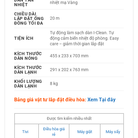
DÀN TẢN
nhiệt mạ Vàng 
NHIỆT
CHIỀU DÀI
20 m
LẮP ĐẶT ỐNG
ĐỒNG TỐI ĐA
Tự động làm sạch dàn I-Clean. Tự 
TIỆN ÍCH
động cảm biến nhiệt độ phòng. Easy 
care – giảm thời gian lắp đặt 
KÍCH THƯỚC
455 x 233 x 703 mm
DÀN NÓNG
KÍCH THƯỚC
291 x 202 x 763 mm
DÀN LẠNH
KHỐI LƯỢNG
8 kg
DÀN LẠNH
Bảng giá vật tư lắp đặt điều hòa:
Xem Tại đây
Được tìm kiếm nhiều nhất
Điều hòa giá
Tivi
Máy giặt
Máy sấy
rẻ