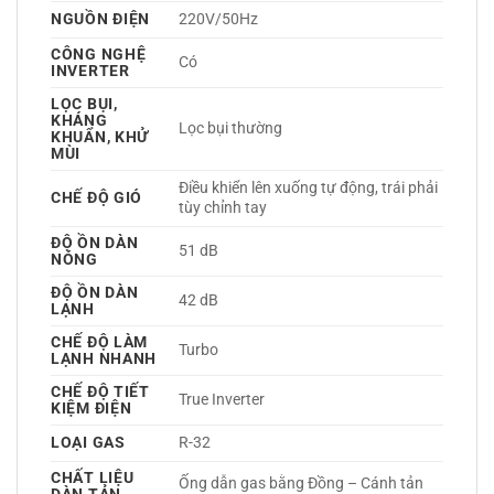
NGUỒN ĐIỆN
220V/50Hz 
CÔNG NGHỆ
Có 
INVERTER
LỌC BỤI,
KHÁNG
Lọc bụi thường 
KHUẨN, KHỬ
MÙI
Điều khiển lên xuống tự động, trái phải 
CHẾ ĐỘ GIÓ
tùy chỉnh tay 
ĐỘ ỒN DÀN
51 dB
NÓNG
ĐỘ ỒN DÀN
42 dB
LẠNH
CHẾ ĐỘ LÀM
Turbo 
LẠNH NHANH
CHẾ ĐỘ TIẾT
True Inverter 
KIỆM ĐIỆN
LOẠI GAS
R-32 
CHẤT LIỆU
Ống dẫn gas bằng Đồng – Cánh tản 