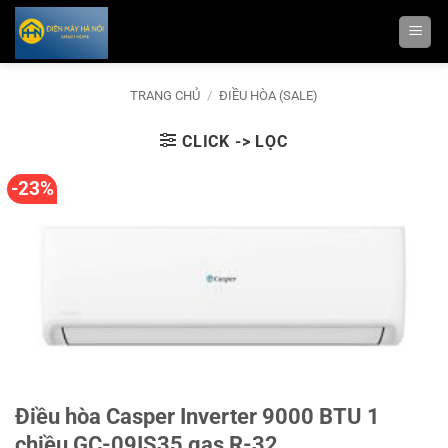
Bỏ
qua
nội
dung
TRANG CHỦ
/
ĐIỀU HÒA (SALE)
CLICK -> LỌC
-23%
Điều hòa Casper Inverter 9000 BTU 1
chiều GC-09IS35 gas R-32