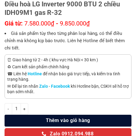
Điều hoà LG Inverter 9000 BTU 2 chiều
IDH09M1 gas R-32
Giá từ:
7.580.000
₫
-
9.850.000
₫
Giá sản phẩm tùy theo từng phân loại hàng, có thể điều
chỉnh mà không kịp báo trước. Liên hệ Hotline để biết thêm
chi tiết.
⏰ Giao hàng từ 2 - 4h ( khu vực Hà Nội < 30 km )
♻️ Cam kết sản phẩm chính hãng
☎ Liên hệ
Hotline
để nhận báo giá trực tiếp, và kiểm tra tình
trạng hàng.
✉ Để lại tin nhắn
Zalo
-
Facebook
khi Hotline bận, CSKH sẽ hỗ trợ
bạn sớm nhất.
Điều hoà LG Inverter 9000 BTU 2 chiều IDH09M1 gas R-32 số lượng
Thêm vào giỏ hàng
Zalo 0912.094.988