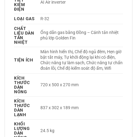
TIẾT
AI Air inverter 
KIỆM
ĐIỆN
LOẠI GAS
R-32 
CHẤT
Ống dẫn gas bằng Đồng – Cánh tản nhiệt 
LIỆU DÀN
TẢN
phủ lớp Golden Fin 
NHIỆT
Màn hình hiển thị, Chế độ ngủ đêm, Hẹn giờ 
bật tắt máy, Tự khởi động lại khi có điện, 
TIỆN ÍCH
Chức năng tự làm sạch, Chức năng tự chẩn 
đoán lỗi, Chế độ kiểm soát độ ẩm, Wifi 
KÍCH
THƯỚC
720 x 500 x 270 mm
DÀN
NÓNG
KÍCH
THƯỚC
837 x 302 x 189 mm
DÀN
LẠNH
KHỐI
LƯỢNG
24.5 kg
DÀN