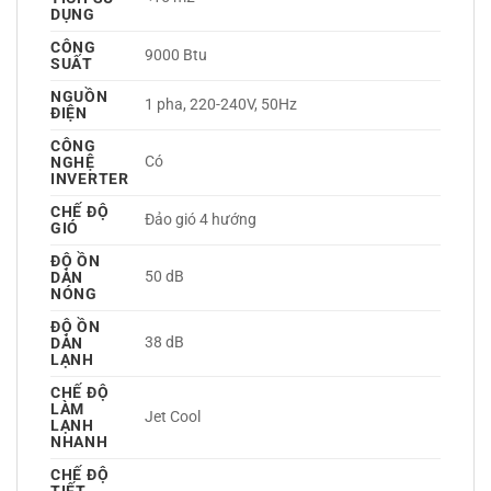
DỤNG
CÔNG
9000 Btu
SUẤT
NGUỒN
1 pha, 220-240V, 50Hz 
ĐIỆN
CÔNG
Có 
NGHỆ
INVERTER
CHẾ ĐỘ
Đảo gió 4 hướng 
GIÓ
ĐỘ ỒN
50 dB
DÀN
NÓNG
ĐỘ ỒN
38 dB
DÀN
LẠNH
CHẾ ĐỘ
LÀM
Jet Cool 
LẠNH
NHANH
CHẾ ĐỘ