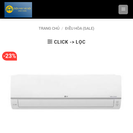
Bỏ
qua
nội
dung
TRANG CHỦ
/
ĐIỀU HÒA (SALE)
CLICK -> LỌC
-23%