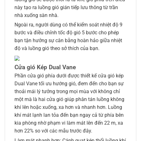
này tạo ra luồng gió gián tiếp lưu thông từ trần
nhà xuống sàn nhà.
Ngoài ra, người dùng có thể kiểm soát nhiệt độ 9
bước và điều chỉnh tốc độ gió 5 bước cho phép
bạn tận hưởng sự cân bằng hoàn hảo giữa nhiệt
độ và luồng gió theo sở thích của bạn.
Cửa gió Kép Dual Vane
Phần cửa gió phía dưới được thiết kế cửa gió kép
Dual Vane tối ưu hướng gió, đem đến cho bạn sự
thoải mái lý tưởng trong mọi mùa với không chỉ
một mà là hai cửa gió giúp phân tán luồng không
khí lên hoặc xuống, xa hơn và nhanh hơn. Luồng
khí mát lạnh lan tỏa đến bạn ngay cả từ phía bên
kia phòng nhờ phạm vi làm mát lên đến 22 m, xa
hơn 22% so với các mẫu trước đây.
Làm mát nhanh hơn: Cánh quạt kép thổi luồng khí