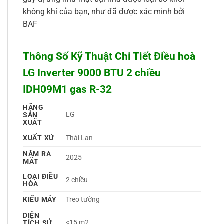
không khí của bạn, như đã được xác minh bởi
BAF
Thông Số Kỹ Thuật Chi Tiết Điều hoà
LG Inverter 9000 BTU 2 chiều
IDH09M1 gas R-32
HÃNG
LG 
SẢN
XUẤT
XUẤT XỨ
Thái Lan 
NĂM RA
2025 
MẮT
LOẠI ĐIỀU
2 chiều 
HÒA
KIỂU MÁY
Treo tường 
DIỆN
<15 m2
TÍCH SỬ