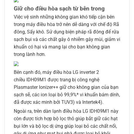
Giữ cho điều hòa sạch từ bên trong
Việc vệ sinh những không gian khó tiếp cận bên
trong máy điều hòa trở nên dễ dàng với chế độ Rã
đông, Sấy khô. Sử dụng biện pháp rã đông để rửa
sạch bụi và các chất gây ô nhiễm gây mùi, giảm vi
khuẩn có hại và mang lại cho bạn không gian
trong lành hơn.
Bên cạnh đó, máy điều hòa LG inverter 2
chiều IDH09M1 được trang bị công nghệ
Plasmaster Ionizer++ giữ cho không gian của bạn
sạch sẽ, các ion loại bỏ 99,9%* vi khuẩn bám dính,
đã được xác minh bởi TUV3) và Intertek4).
Ngoài ra, trên dàn lạnh điều hòa LG IDH09M1 này
còn được tích hợp bộ lọc thô giúp bắt giữ các hạt
bụi lớn và bộ lọc dị ứng giúp loại bỏ các chất nổi,
gây dị ứng như mạt bụi nhà được loại bỏ khỏi