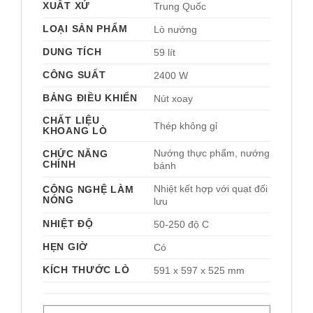
XUẤT XỨ
Trung Quốc 
LOẠI SẢN PHẨM
Lò nướng 
DUNG TÍCH
59 lít
CÔNG SUẤT
2400 W
BẢNG ĐIỀU KHIỂN
Nút xoay 
CHẤT LIỆU
Thép không gỉ 
KHOANG LÒ
Nướng thực phẩm, nướng 
CHỨC NĂNG
CHÍNH
bánh 
Nhiệt kết hợp với quạt đối 
CÔNG NGHỆ LÀM
NÓNG
lưu 
NHIỆT ĐỘ
50-250 độ C
HẸN GIỜ
Có 
KÍCH THƯỚC LÒ
591 x 597 x 525 mm