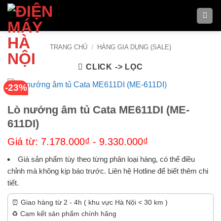
Bỏ
qua
nội
dung
TRANG CHỦ
/
HÀNG GIA DỤNG (SALE)
CLICK -> LỌC
-23%
Lò nướng âm tủ Cata ME611DI (ME-
611DI)
Giá từ:
7.178.000
₫
-
9.330.000
₫
Giá sản phẩm tùy theo từng phân loại hàng, có thể điều
chỉnh mà không kịp báo trước. Liên hệ Hotline để biết thêm chi
tiết.
⏰ Giao hàng từ 2 - 4h ( khu vực Hà Nội < 30 km )
♻️ Cam kết sản phẩm chính hãng