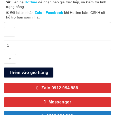
☎ Liên hệ
Hotline
để nhận báo giá trực tiếp, và kiểm tra tình
trạng hàng.
✉ Để lại tin nhắn
Zalo
-
Facebook
khi Hotline bận, CSKH sẽ
hỗ trợ bạn sớm nhất.
Lò
nướng
âm
tủ
Cata
Thêm vào giỏ hàng
ME611DI
(ME-
611DI)
Zalo 0912.094.988
số
lượng
Messenger