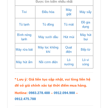
Được tìm kiếm nhiều nhất
Máy
Tivi
Điều hòa
Máy sấy
giặt
Đồ gia
Tủ lạnh
Tủ đông
Tủ mát
dụng
Bình nóng
Máy hút
Máy sưởi dầu
Hút mùi
lạnh
bụi
Máy lọc không
Quạt
Máy rửa bát
Bếp từ
khí
điện
Lò
Lò vi
Máy hút ẩm
Nồi cơm điện
nướng
sóng
* Lưu ý: Giá liên tục cập nhật, vui lòng liên hệ
để có giá chính xác tại thời điểm mua hàng.
Hotline:
0983.278.488
–
0912.094.988
–
0912.475.788