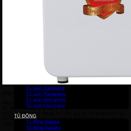
Máy sấy Bosch
Máy sấy Casper
Máy sấy Galanz
Máy sấy Samsung
Máy sấy Whirlpool
Máy sấy Electrolux
TỦ LẠNH
Tủ lạnh LG
Tủ lạnh Aqua
Tủ lạnh Funiki
Tủ lạnh Sharp
Tủ lạnh Casper
Tủ lạnh Hitachi
Tủ lạnh Toshiba
Tủ lạnh SamSung
Máy hút ẩm gia đình
Tủ lạnh Panasonic
Tủ lạnh Mitsubishi
Máy hút ẩm Tiross TS886 được sử dụng trong gia đình có
Tủ lạnh Electrolux
tác dụng cân bằng độ ẩm không khí trong phòng, tránh ẩm
mốc và các vi sinh vật do ẩm mốc gây ra. Sử dụng máy hút
TỦ ĐÔNG
ẩm để bảo quản được các thiết bị điện tử trong nhà như tivi,
Tủ đông Alaska
máy tính, máy ảnh….
Tủ đông Sanaky