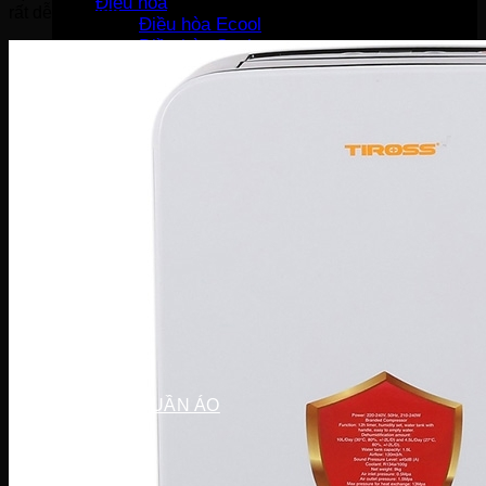
Điều hòa
rất dễ sử dụng.
Điều hòa Ecool
Điều hòa Sunhouse
Điều hòa Fujiaire
Điều hòa General
Điều hòa Sumikura
MÁY GIẶT
Máy giặt LG
Máy giặt Beko
Máy giặt Aqua
Máy giặt Sharp
Máy giặt Bosch
Máy giặt Casper
Máy giặt Toshiba
Máy giặt SamSung
Máy giặt Panasonic
Máy giặt Electrolux
MÁY SẤY QUẦN ÁO
Máy sấy LG
Máy sấy Aqua
Máy sấy Candy