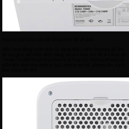
Khe lọc gió phía sau dễ dàng tháo để vệ sinh
Máy hoạt động hoàn toàn tự động điều chỉnh khoảng độ ẩm
tối ưu giúp tiết kiệm điện năng và phù hợp với độ ẩm thực tế.
Tiross TS-886 là sự lựa chọn lý tưởng cho những phòng có
diện tích nhỏ như phòng ngủ, phòng em bé, phòng đọc sách,
kho chứa đồ nhỏ…