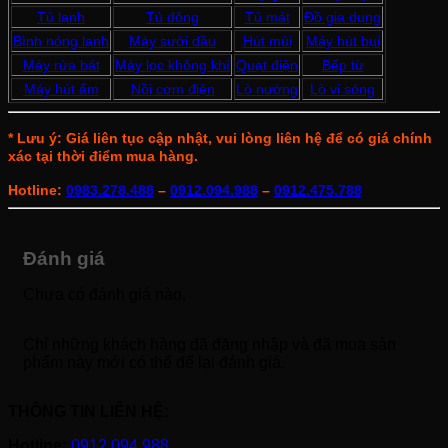
Tủ lạnh
Tủ đông
Tủ mát
Đồ gia dụng
Bình nóng lạnh
Máy sưởi dầu
Hút mùi
Máy hút bụi
Máy rửa bát
Máy lọc không khí
Quạt điện
Bếp từ
Máy hút ẩm
Nồi cơm điện
Lò nướng
Lò vi sóng
* Lưu ý: Giá liên tục cập nhật, vui lòng liên hệ để có giá chính
xác tại thời điểm mua hàng.
Hotline:
0983.278.488
–
0912.094.988
–
0912.475.788
Đánh giá
Chưa có đánh giá nào.
Chỉ những khách hàng đã đăng nhập và đã mua sản
phẩm này mới có thể để lại đánh giá.
THÔNG TIN LIÊN HỆ:
Hotline:
0912.094.988