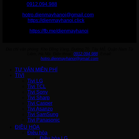
Hotline :
0912.094.988
Email:
hotro.dienmayhanoi@gmail.com
Website:
https://dienmayhanoi.click
Fanpage:
https://fb.me/dienmayhanoi
Địa chỉ văn phòng: Kho Đồng Vàng, Đường 70, Tây Mỗ, Quận Nam Từ
Liêm, Hà Nội. Điện thoại:
0912.094.988
. Email:
hotro.dienmayhanoi@gmail.com
TƯ VẤN MIỄN PHÍ
TIVI
Tivi LG
Tivi TCL
Tivi Sony
Tivi Sharp
Tivi Casper
Tivi Asanzo
Tivi SamSung
Tivi Panasonic
ĐIỀU HÒA
Điều hòa
Điều hòa LG