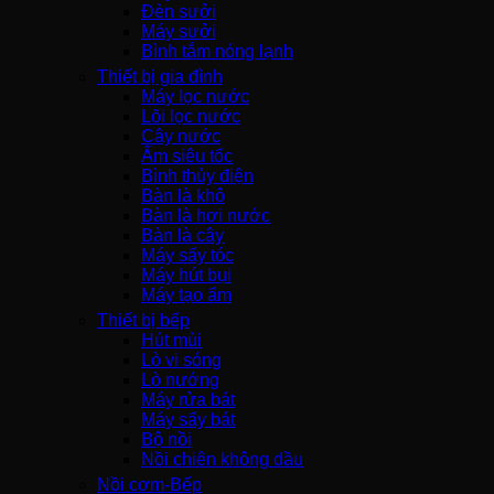
Đèn sưởi
Máy sưởi
Bình tắm nóng lạnh
Thiết bị gia đình
Máy lọc nước
Lõi lọc nước
Cây nước
Ấm siêu tốc
Bình thủy điện
Bàn là khô
Bàn là hơi nước
Bàn là cây
Máy sấy tóc
Máy hút bụi
Máy tạo ẩm
Thiết bị bếp
Hút mùi
Lò vi sóng
Lò nướng
Máy rửa bát
Máy sấy bát
Bộ nồi
Nồi chiên không dầu
Nồi cơm-Bếp