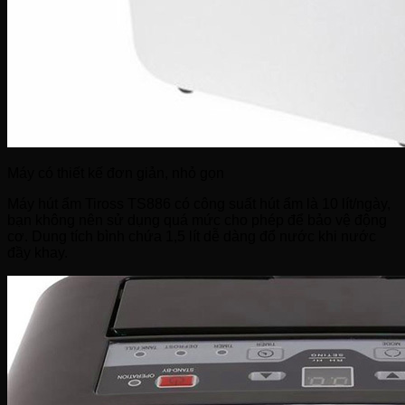
Máy có thiết kế đơn giản, nhỏ gọn
Máy hút ẩm Tiross TS886 có công suất hút ẩm là 10 lít/ngày,
bạn không nên sử dụng quá mức cho phép để bảo vệ động
cơ. Dung tích bình chứa 1,5 lít dễ dàng đổ nước khi nước
đầy khay.