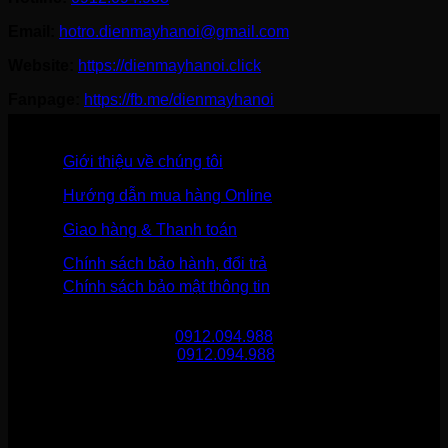
Email:
hotro.dienmayhanoi@gmail.com
Website:
https://dienmayhanoi.click
Fanpage:
https://fb.me/dienmayhanoi
Giới thiệu về chúng tôi
Hướng dẫn mua hàng Online
Giao hàng & Thanh toán
Chính sách bảo hành, đổi trả
Chính sách bảo mật thông tin
Gọi mua hàng
0912.094.988
Gọi khiếu nại
0912.094.988
THÔNG TIN LIÊN HỆ
Điện Máy Hà Nội