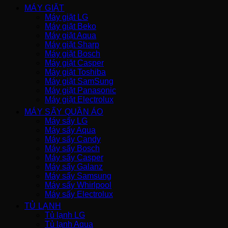
MÁY GIẶT
Máy giặt LG
Máy giặt Beko
Máy giặt Aqua
Máy giặt Sharp
Máy giặt Bosch
Máy giặt Casper
Máy giặt Toshiba
Máy giặt SamSung
Máy giặt Panasonic
Máy giặt Electrolux
MÁY SẤY QUẦN ÁO
Máy sấy LG
Máy sấy Aqua
Máy sấy Candy
Máy sấy Bosch
Máy sấy Casper
Máy sấy Galanz
Máy sấy Samsung
Máy sấy Whirlpool
Máy sấy Electrolux
TỦ LẠNH
Tủ lạnh LG
Tủ lạnh Aqua