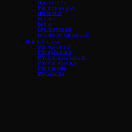
Nồi cơm điện
Máy lọc không khí
Nồi áp suất
Bếp gas
Bếp từ
Bếp hồng ngoại
Bếp hỗn hợp quang – từ
Sinh tố-Ép-Trộn
Máy xay sinh tố
Máy ép hoa quả
Máy làm sữa đậu nành
Máy làm sữa chua
Máy pha cafe
Máy vắt cam