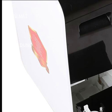
Tủ đông Darling
Tủ đông Hòa Phát
TỦ MÁT
Tủ mát Hòa Phát
Tủ mát Alaska
Tủ mát Sanaky
Tủ mát Darling
GIA DỤNG
Sản phẩm mùa vụ
Quạt điều hòa
Quạt điện
Máy hút ẩm
Đèn sưởi
Máy sưởi
Bình tắm nóng lạnh
Thiết bị gia đình
Máy lọc nước
Lõi lọc nước
Cây nước
Ấm siêu tốc
Bình thủy điện