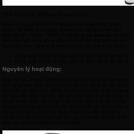
Hình ảnh ở góc nghiêng của máy hút ẩm
Máy có công suất điện 450W giúp máy hoạt động nhanh,
mạnh, tiết kiệm điện năng. Ngoài chức năng hút ẩm làm
giảm độ ẩm, Tiross TS886 có thể dùng sấy quần áo, có chức
năng hẹn giờ và tự động điều chỉnh độ ẩm thật tiện lợi. Khi
bạn chọn mức công suất thì khả năng hút cũng khác nhau:
Công suất: 210W (ở điều kiện 27 độ C và độ ẩm 60%)
Công suất: 240W (ở điều kiện 32 độ C và độ ẩm 90%)
Nguyên lý hoạt động:
Máy hút ẩm Tiross TS-886 sử dụng công nghệ hút ẩm dạng
ngưng tụ lạnh. Máy nén lạnh(Block) hoạt động sẽ làm giảm
nhiệt độ của dàn lạnh, luông khí ẩm trong phòng được quạt
hút qua dàn lạnh. Tại đây hơi ẩm gặp lạnh sẽ bị ngưng tụ lại
thành nước chảy vào khay chứa nước thải. Luồng khí khô
tiếp tục được quạt đẩy qua dàn nóng trước khi được thổi ra
ngoài không khí. Khi hoạt động Tiross TS-886 sẽ thổi ra
luông khí khô mang theo hơi ấm, tuy nhiên nó sẽ không làm
thay đổi đáng kể nhiệt độ của phòng.