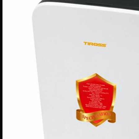
Bếp hỗn hợp quang – từ
Sinh tố-Ép-Trộn
Máy xay sinh tố
Máy ép hoa quả
Máy làm sữa đậu nành
Máy làm sữa chua
Máy pha cafe
Máy vắt cam