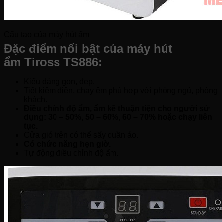
Cấu tạo của máy hút ẩm
Đặc điểm nổi bật của máy hút
ẩm Tiross TS886:
Kiểu dáng gọn, đẹp.
Tiết kiệm điện, chạy êm phù hợp với phòng ngủ, phòng
khách.
Điều chỉnh độ ẩm, ẩm kế thuận tiện cho người sử
dụng: 30 – 50%, 50 – 60%, 60 – 70% hoặc chạy liên
tục.
Cửa gió trên có thể sấy quần áo.
Có chức năng hẹn giờ.
Tự động điều chỉnh độ ẩm.