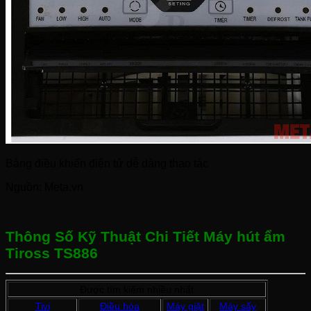
Bảng điều khiển điện tử dễ dàng thao tác
Nguồn: Meta.vn
Thông Số Kỹ Thuật Chi Tiết Máy hút ẩm
Tiross TS886
Được tìm kiếm nhiều nhất
Tivi
Điều hòa
Máy giặt
Máy sấy