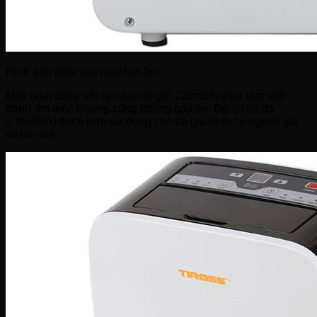
Hình ảnh phía sau máy hút ẩm
Máy hoạt động với lưu lượng gió 120m3/h giúp làm khô
tránh ẩm mốc nhưng cũng không gây ồn. Độ ồn tối đa
≤ 45dB(A) thích hợp sử dụng cho cả gia đình có người già
và trẻ nhỏ.