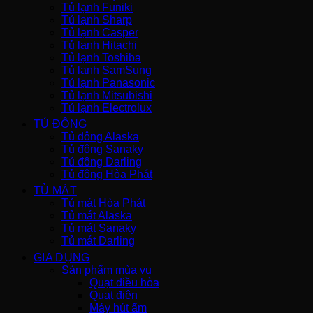
Tủ lạnh Funiki
Tủ lạnh Sharp
Tủ lạnh Casper
Tủ lạnh Hitachi
Tủ lạnh Toshiba
Tủ lạnh SamSung
Tủ lạnh Panasonic
Tủ lạnh Mitsubishi
Tủ lạnh Electrolux
TỦ ĐÔNG
Tủ đông Alaska
Tủ đông Sanaky
Tủ đông Darling
Tủ đông Hòa Phát
TỦ MÁT
Tủ mát Hòa Phát
Tủ mát Alaska
Tủ mát Sanaky
Tủ mát Darling
GIA DỤNG
Sản phẩm mùa vụ
Quạt điều hòa
Quạt điện
Máy hút ẩm