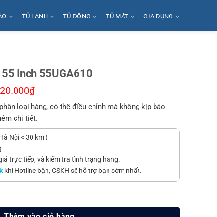
ÁO
TỦ LẠNH
TỦ ĐÔNG
TỦ MÁT
GIA DỤNG
K 55 Inch 55UGA610
520.000
₫
phân loại hàng, có thể điều chỉnh mà không kịp báo
hêm chi tiết.
Hà Nội < 30 km )
g
á trực tiếp, và kiểm tra tình trạng hàng.
k
khi Hotline bận, CSKH sẽ hỗ trợ bạn sớm nhất.
5UGA610 số lượng
Thêm vào giỏ hàng