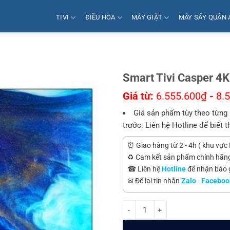
TIVI
ĐIỀU HÒA
MÁY GIẶT
MÁY SẤY QUẦN 
Smart Tivi Casper 4
Giá từ:
6.555.600
₫
-
8.
Giá sản phẩm tùy theo từng 
trước. Liên hệ Hotline để biết t
⏰ Giao hàng từ 2 - 4h ( khu vực 
♻️ Cam kết sản phẩm chính hãn
☎ Liên hệ
Hotline
để nhận báo gi
✉ Để lại tin nhắn
Zalo
-
Faceboo
Smart Tivi Casper 4K 55 Inch 5