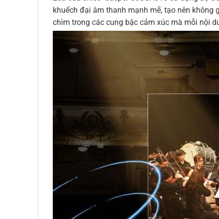
khuếch đại âm thanh mạnh mẽ, tạo nên không gi
chìm trong các cung bậc cảm xúc mà mỗi nội du