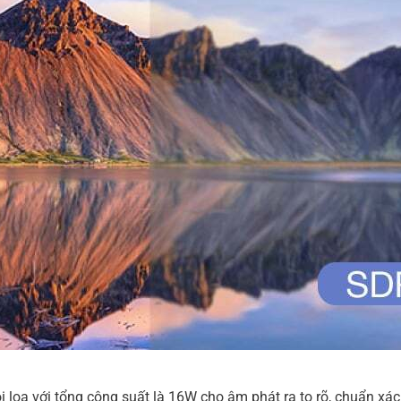
oa với tổng công suất là 16W cho âm phát ra to rõ, chuẩn xác 