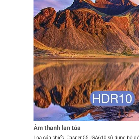
Âm thanh lan tỏa
Loa của chiếc Casper 55UGA610 sử dụng bộ đôi l