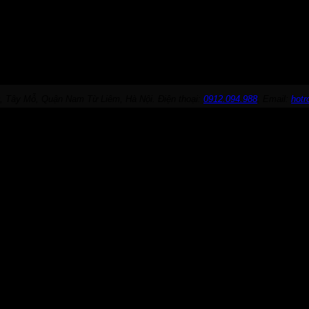
, Tây Mỗ, Quận Nam Từ Liêm, Hà Nội. Điện thoại:
0912.094.988
. Email:
hot