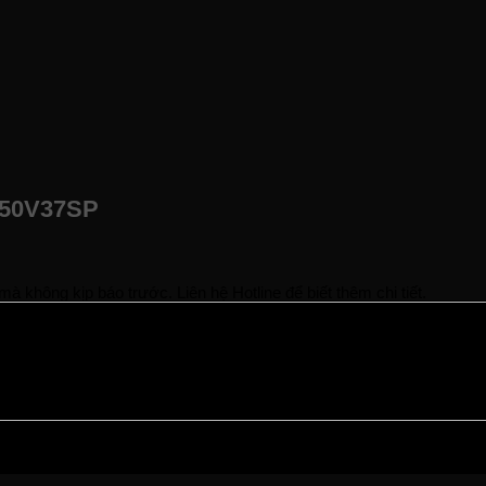
h 50V37SP
à không kịp báo trước. Liên hệ Hotline để biết thêm chi tiết.
ạng hàng.
rợ bạn sớm nhất.