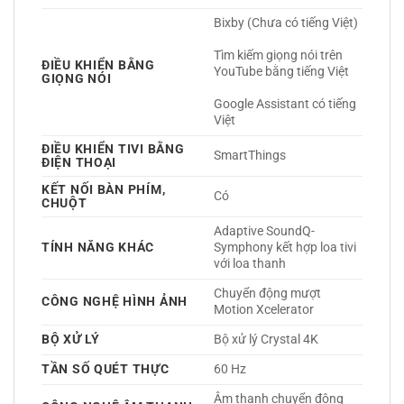
Bixby (Chưa có tiếng Việt)
Tìm kiếm giọng nói trên 
ĐIỀU KHIỂN BẰNG
YouTube bằng tiếng Việt
GIỌNG NÓI
Google Assistant có tiếng 
Việt	 
ĐIỀU KHIỂN TIVI BẰNG
SmartThings 
ĐIỆN THOẠI
KẾT NỐI BÀN PHÍM,
Có 
CHUỘT
Adaptive SoundQ-
TÍNH NĂNG KHÁC
Symphony kết hợp loa tivi 
với loa thanh 
Chuyển động mượt 
CÔNG NGHỆ HÌNH ẢNH
Motion Xcelerator 
BỘ XỬ LÝ
Bộ xử lý Crystal 4K 
TẦN SỐ QUÉT THỰC
60 Hz 
Âm thanh chuyển động 