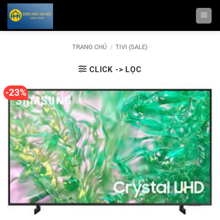
Bỏ
qua
nội
dung
TRANG CHỦ
/
TIVI (SALE)
CLICK -> LỌC
-23%