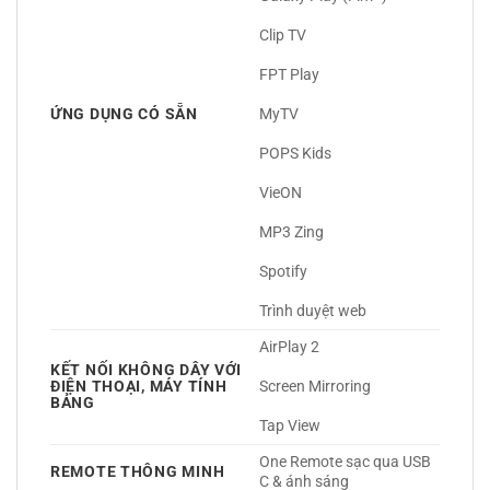
Clip TV
FPT Play
ỨNG DỤNG CÓ SẴN
MyTV
POPS Kids
VieON
MP3 Zing
Spotify
Trình duyệt web 
AirPlay 2
KẾT NỐI KHÔNG DÂY VỚI
ĐIỆN THOẠI, MÁY TÍNH
Screen Mirroring
BẢNG
Tap View 
One Remote sạc qua USB 
REMOTE THÔNG MINH
C & ánh sáng 