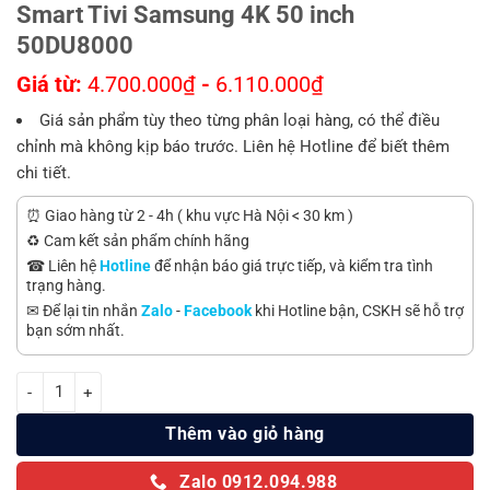
Smart Tivi Samsung 4K 50 inch
50DU8000
Giá từ:
4.700.000
₫
-
6.110.000
₫
Giá sản phẩm tùy theo từng phân loại hàng, có thể điều
chỉnh mà không kịp báo trước. Liên hệ Hotline để biết thêm
chi tiết.
⏰ Giao hàng từ 2 - 4h ( khu vực Hà Nội < 30 km )
♻️ Cam kết sản phẩm chính hãng
☎ Liên hệ
Hotline
để nhận báo giá trực tiếp, và kiểm tra tình
trạng hàng.
✉ Để lại tin nhắn
Zalo
-
Facebook
khi Hotline bận, CSKH sẽ hỗ trợ
bạn sớm nhất.
Smart Tivi Samsung 4K 50 inch 50DU8000 số lượng
Thêm vào giỏ hàng
Zalo 0912.094.988