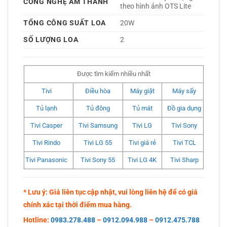
CÔNG NGHỆ ÂM THANH
theo hình ảnh OTS Lite 
TỔNG CÔNG SUẤT LOA
20W 
SỐ LƯỢNG LOA
2 
Được tìm kiếm nhiều nhất
Tivi
Điều hòa
Máy giặt
Máy sấy
Tủ lạnh
Tủ đông
Tủ mát
Đồ gia dụng
Tivi Casper
Tivi Samsung
Tivi LG
Tivi Sony
Tivi Rindo
Tivi LG 55
Tivi giá rẻ
Tivi TCL
Tivi Panasonic
Tivi Sony 55
Tivi LG 4K
Tivi Sharp
* Lưu ý: Giá liên tục cập nhật, vui lòng liên hệ để có giá
chính xác tại thời điểm mua hàng.
Hotline:
0983.278.488
–
0912.094.988
–
0912.475.788