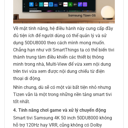
Về mặt tính năng, hệ điều hành này cung cấp đầy
đủ tiện ích để người dùng có thể quản lý và sử
dụng 50DU8000 theo cách mình mong muốn.
Chẳng hạn như với SmartThings ta có thể biến tivi
thành trung tâm điều khiển các thiết bị thông
minh trong nhà, Multi-View để vừa xem nội dung
trên tivi vừa xem được nội dung chiếu từ điện
thoại di động.
Nhìn chung, dù sẽ có một vài bất tiện nhỏ nhưng
Tizen vẫn là một trong những nền tảng smart tivi
tốt nhất.
4. Tính năng ch
ơ
i game v
à
x
ử
l
ý
chuy
ể
n
đ
ộ
ng
Smart tivi Samsung 4K 50 inch 50DU8000 không
hỗ trợ 120Hz hay VRR, cũng không có Dolby