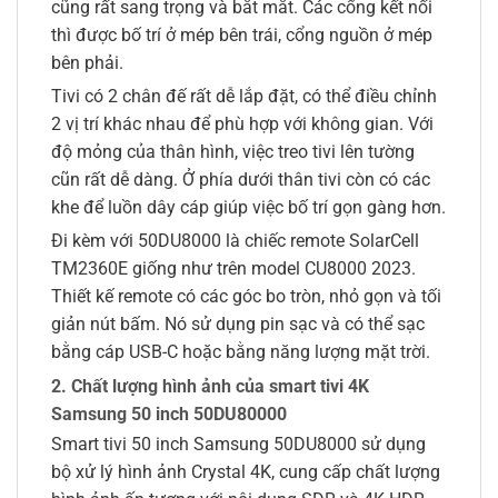
cũng rất sang trọng và bắt mắt. Các cổng kết nối
thì được bố trí ở mép bên trái, cổng nguồn ở mép
bên phải.
Tivi có 2 chân đế rất dễ lắp đặt, có thể điều chỉnh
2 vị trí khác nhau để phù hợp với không gian. Với
độ mỏng của thân hình, việc treo tivi lên tường
cũn rất dễ dàng. Ở phía dưới thân tivi còn có các
khe để luồn dây cáp giúp việc bố trí gọn gàng hơn.
Đi kèm với 50DU8000 là chiếc remote SolarCell
TM2360E giống như trên model CU8000 2023.
Thiết kế remote có các góc bo tròn, nhỏ gọn và tối
giản nút bấm. Nó sử dụng pin sạc và có thể sạc
bằng cáp USB-C hoặc bằng năng lượng mặt trời.
2. Chất lượng hình ảnh của smart tivi 4K
Samsung 50 inch 50DU80000
Smart tivi 50 inch Samsung 50DU8000 sử dụng
bộ xử lý hình ảnh Crystal 4K, cung cấp chất lượng