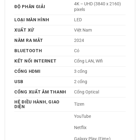
4K – UHD (3840 x 2160) 
ĐỘ PHÂN GIẢI
pixels
LOẠI MÀN HÌNH
LED 
XUẤT XỨ
Việt Nam 
NĂM RA MẮT
2024 
BLUETOOTH
Có 
KẾT NỐI INTERNET
Cổng LAN, Wifi 
CỔNG HDMI
3 cổng 
USB
2 cổng 
CỔNG XUẤT ÂM THANH
Cổng Optical 
HỆ ĐIỀU HÀNH, GIAO
Tizen 
DIỆN
YouTube
Netflix
Galaxy Play (Fim+)