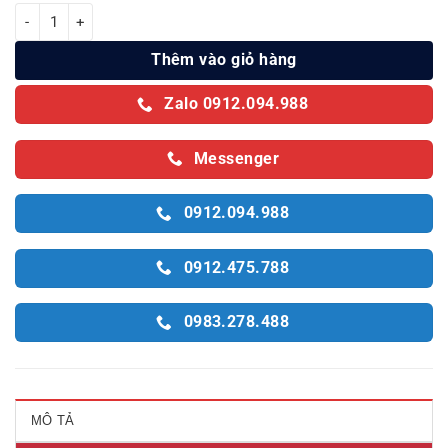
Đèn bàn chống cận Tiross TS1818 số lượng
Thêm vào giỏ hàng
Zalo 0912.094.988
Messenger
0912.094.988
0912.475.788
0983.278.488
MÔ TẢ