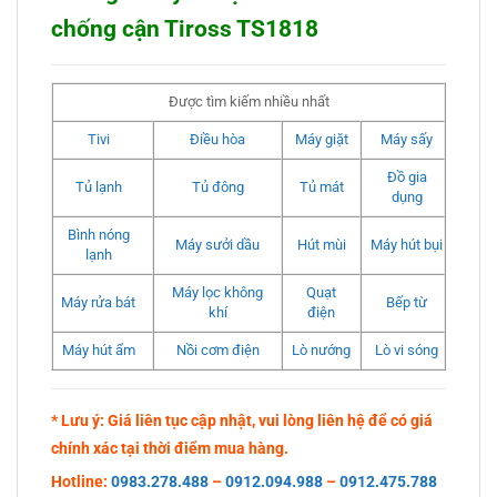
chống cận Tiross TS1818
Được tìm kiếm nhiều nhất
Tivi
Điều hòa
Máy giặt
Máy sấy
Đồ gia
Tủ lạnh
Tủ đông
Tủ mát
dụng
Bình nóng
Máy sưởi dầu
Hút mùi
Máy hút bụi
lạnh
Máy lọc không
Quạt
Máy rửa bát
Bếp từ
khí
điện
Máy hút ẩm
Nồi cơm điện
Lò nướng
Lò vi sóng
* Lưu ý: Giá liên tục cập nhật, vui lòng liên hệ để có giá
chính xác tại thời điểm mua hàng.
Hotline:
0983.278.488
–
0912.094.988
–
0912.475.788