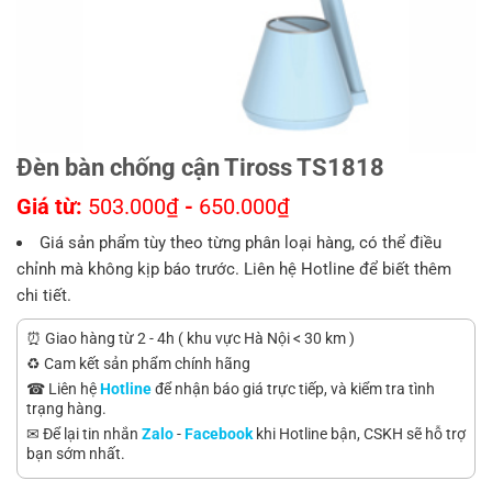
Đèn bàn chống cận Tiross TS1818
Giá từ:
503.000
₫
-
650.000
₫
Giá sản phẩm tùy theo từng phân loại hàng, có thể điều
chỉnh mà không kịp báo trước. Liên hệ Hotline để biết thêm
chi tiết.
⏰ Giao hàng từ 2 - 4h ( khu vực Hà Nội < 30 km )
♻️ Cam kết sản phẩm chính hãng
☎ Liên hệ
Hotline
để nhận báo giá trực tiếp, và kiểm tra tình
trạng hàng.
✉ Để lại tin nhắn
Zalo
-
Facebook
khi Hotline bận, CSKH sẽ hỗ trợ
bạn sớm nhất.