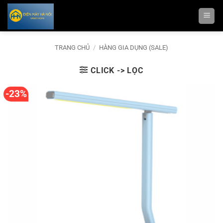
Bỏ
qua
nội
dung
TRANG CHỦ
/
HÀNG GIA DỤNG (SALE)
CLICK -> LỌC
-23%