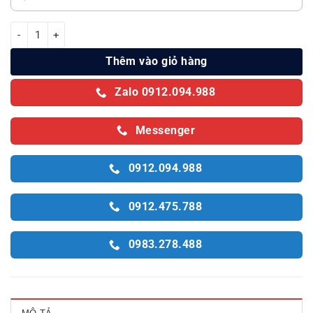
Tủ lạnh Electrolux 315L Inventer ETM3100L-B số lượng
Thêm vào giỏ hàng
Zalo 0912.094.988
Messenger
0912.094.988
0912.475.788
0983.278.488