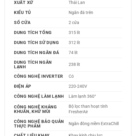
XUẤT XỨ
Thái Lan 
KIỂU TỦ
Ngăn đá trên 
SỔ CỬA
2 cửa
DUNG TÍCH TỔNG
315 lít
DUNG TÍCH SỬ DỤNG
312 lít
DUNG TÍCH NGĂN ĐÁ
74 lít
DUNG TÍCH NGĂN
238 lít
LẠNH
CÔNG NGHỆ INVERTER
Có 
ĐIỆN ÁP
220-240V 
CÔNG NGHỆ LÀM LẠNH
Làm lạnh 360° 
Bộ lọc than hoạt tính 
CÔNG NGHỆ KHÁNG
KHUẨN, KHỬ MÙI
FresherAir 
CÔNG NGHỆ BẢO QUẢN
Ngăn đông mềm ExtraChill 
THỰC PHẨM
CHẤT LIỆU KHAY
Khay kính chịu lực 