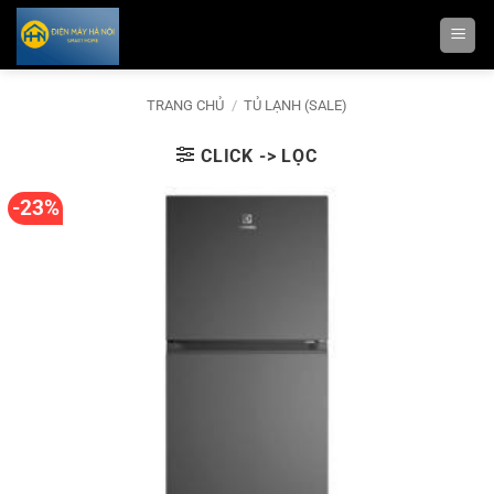
Bỏ
qua
nội
dung
TRANG CHỦ
/
TỦ LẠNH (SALE)
CLICK -> LỌC
-23%