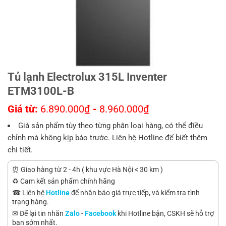
Tủ lạnh Electrolux 315L Inventer
ETM3100L-B
Giá từ:
6.890.000
₫
-
8.960.000
₫
Giá sản phẩm tùy theo từng phân loại hàng, có thể điều
chỉnh mà không kịp báo trước. Liên hệ Hotline để biết thêm
chi tiết.
⏰ Giao hàng từ 2 - 4h ( khu vực Hà Nội < 30 km )
♻️ Cam kết sản phẩm chính hãng
☎ Liên hệ
Hotline
để nhận báo giá trực tiếp, và kiểm tra tình
trạng hàng.
✉ Để lại tin nhắn
Zalo
-
Facebook
khi Hotline bận, CSKH sẽ hỗ trợ
bạn sớm nhất.