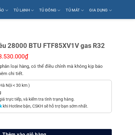
ÁO
TỦ LẠNH
TỦ ĐÔNG
TỦ MÁT
GIA DỤNG
hiều 28000 BTU FTF85XV1V gas R32
3.530.000
₫
phân loại hàng, có thể điều chỉnh mà không kịp báo
hêm chi tiết.
Hà Nội < 30 km )
g
á trực tiếp, và kiểm tra tình trạng hàng.
k
khi Hotline bận, CSKH sẽ hỗ trợ bạn sớm nhất.
BTU FTF85XV1V gas R32 số lượng
Thêm vào giỏ hàng