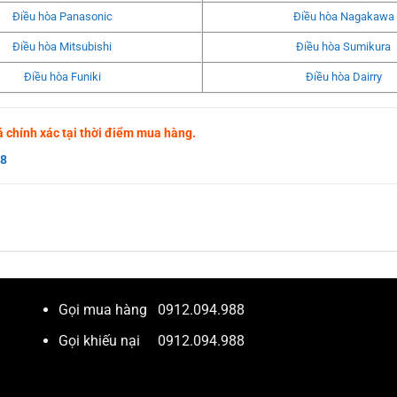
Điều hòa Panasonic
Điều hòa Nagakawa
Điều hòa Mitsubishi
Điều hòa Sumikura
Điều hòa Funiki
Điều hòa Dairry
giá chính xác tại thời điểm mua hàng.
88
Gọi mua hàng
0912.094.988
Gọi khiếu nại
0912.094.988