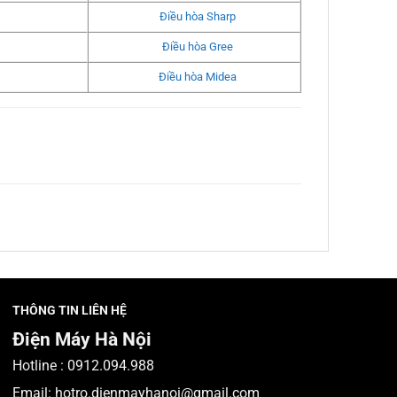
Điều hòa Sharp
Điều hòa Gree
Điều hòa Midea
THÔNG TIN LIÊN HỆ
Điện Máy Hà Nội
Hotline :
0912.094.988
Email:
hotro.dienmayhanoi@gmail.com