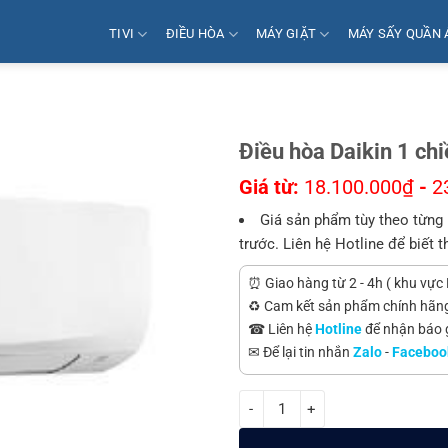
TIVI
ĐIỀU HÒA
MÁY GIẶT
MÁY SẤY QUẦN 
Điều hòa Daikin 1 c
Giá từ:
18.100.000
₫
-
2
Giá sản phẩm tùy theo từng 
trước. Liên hệ Hotline để biết t
⏰ Giao hàng từ 2 - 4h ( khu vực 
♻️ Cam kết sản phẩm chính hãn
☎ Liên hệ
Hotline
để nhận báo gi
✉ Để lại tin nhắn
Zalo
-
Faceboo
Điều hòa Daikin 1 chiều 28000 