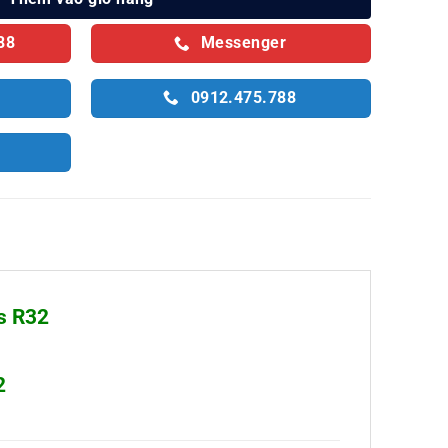
88
Messenger
0912.475.788
s R32
2