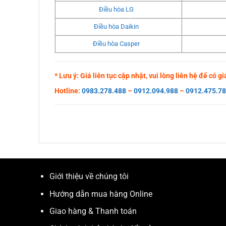
Điều hòa LG
Điều hòa Daikin
Điều hòa Casper
* Lưu ý: Giá liên tục cập nhật, vui lòng liên hệ để có 
Hotline:
0983.278.488
–
0912.094.988
–
0912.475.7
Giới thiệu về chúng tôi
Hướng dẫn mua hàng Online
Giao hàng & Thanh toán