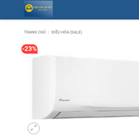
Bỏ
qua
nội
dung
TRANG CHỦ
/
ĐIỀU HÒA (SALE)
-23%