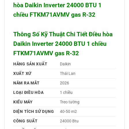
hòa Daikin Inverter 24000 BTU 1
chiều FTKM71AVMV gas R-32
Thông Số Kỹ Thuật Chi Tiết Điều hòa
Daikin Inverter 24000 BTU 1 chiều
FTKM71AVMV gas R-32
HÃNG SẢN XUẤT
Daikin 
XUẤT XỨ
Thái Lan 
NĂM RA MẮT
2026 
LOẠI ĐIỀU HÒA
1 chiều 
KIỂU MÁY
Treo tường 
DIỆN TÍCH SỬ DỤNG
40-50 m2
CÔNG SUẤT
24000 Btu