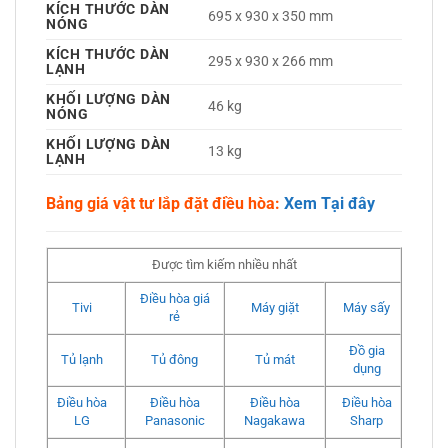
KÍCH THƯỚC DÀN
695 x 930 x 350 mm
NÓNG
KÍCH THƯỚC DÀN
295 x 930 x 266 mm
LẠNH
KHỐI LƯỢNG DÀN
46 kg
NÓNG
KHỐI LƯỢNG DÀN
13 kg
LẠNH
Bảng giá vật tư lắp đặt điều hòa:
Xem Tại đây
Được tìm kiếm nhiều nhất
Điều hòa giá
Tivi
Máy giặt
Máy sấy
rẻ
Đồ gia
Tủ lạnh
Tủ đông
Tủ mát
dụng
Điều hòa
Điều hòa
Điều hòa
Điều hòa
LG
Panasonic
Nagakawa
Sharp