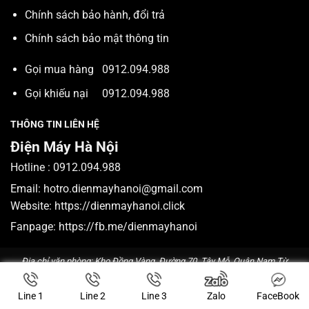
Chính sách bảo hành, đổi trả
Chính sách bảo mật thông tin
Gọi mua hàng
0912.094.988
Gọi khiếu nại
0912.094.988
THÔNG TIN LIÊN HỆ
Điện Máy Hà Nội
Hotline :
0912.094.988
Email:
hotro.dienmayhanoi@gmail.com
Website:
https://dienmayhanoi.click
Fanpage:
https://fb.me/dienmayhanoi
Địa chỉ văn phòng: Kho Đồng Vàng, Đường 70, Tây Mỗ, Quận Nam Từ
Liêm, Hà Nội. Điện thoại:
0912.094.988
. Email:
hotro.dienmayhanoi@gmail.com
Line 1
Line 2
Line 3
Zalo
FaceBook