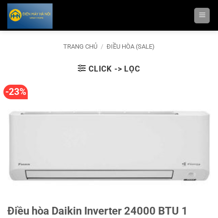
Bỏ
qua
nội
dung
TRANG CHỦ
/
ĐIỀU HÒA (SALE)
CLICK -> LỌC
-23%
Điều hòa Daikin Inverter 24000 BTU 1