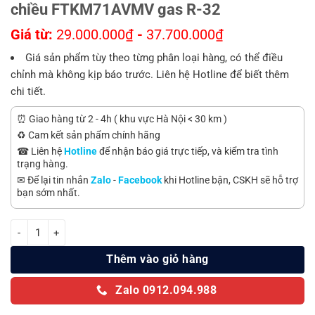
chiều FTKM71AVMV gas R-32
Giá từ:
29.000.000
₫
-
37.700.000
₫
Giá sản phẩm tùy theo từng phân loại hàng, có thể điều
chỉnh mà không kịp báo trước. Liên hệ Hotline để biết thêm
chi tiết.
⏰ Giao hàng từ 2 - 4h ( khu vực Hà Nội < 30 km )
♻️ Cam kết sản phẩm chính hãng
☎ Liên hệ
Hotline
để nhận báo giá trực tiếp, và kiểm tra tình
trạng hàng.
✉ Để lại tin nhắn
Zalo
-
Facebook
khi Hotline bận, CSKH sẽ hỗ trợ
bạn sớm nhất.
Điều hòa Daikin Inverter 24000 BTU 1 chiều FTKM71AVMV gas R-32 
Thêm vào giỏ hàng
Zalo 0912.094.988