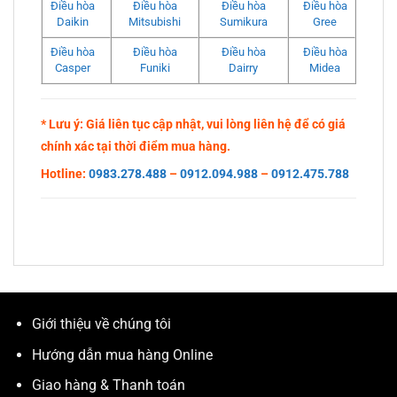
Điều hòa
Điều hòa
Điều hòa
Điều hòa
Daikin
Mitsubishi
Sumikura
Gree
Điều hòa
Điều hòa
Điều hòa
Điều hòa
Casper
Funiki
Dairry
Midea
* Lưu ý: Giá liên tục cập nhật, vui lòng liên hệ để có giá
chính xác tại thời điểm mua hàng.
Hotline:
0983.278.488
–
0912.094.988
–
0912.475.788
Giới thiệu về chúng tôi
Hướng dẫn mua hàng Online
Giao hàng & Thanh toán