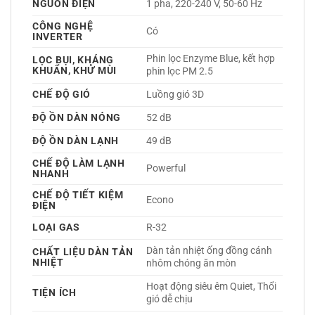
NGUỒN ĐIỆN
1 pha, 220-240 V, 50-60 Hz 
CÔNG NGHỆ
Có 
INVERTER
Phin lọc Enzyme Blue, kết hợp 
LỌC BỤI, KHÁNG
KHUẨN, KHỬ MÙI
phin lọc PM 2.5 
CHẾ ĐỘ GIÓ
Luồng gió 3D 
ĐỘ ỒN DÀN NÓNG
52 dB
ĐỘ ỒN DÀN LẠNH
49 dB
CHẾ ĐỘ LÀM LẠNH
Powerful 
NHANH
CHẾ ĐỘ TIẾT KIỆM
Econo 
ĐIỆN
LOẠI GAS
R-32 
Dàn tản nhiệt ống đồng cánh 
CHẤT LIỆU DÀN TẢN
NHIỆT
nhôm chóng ăn mòn 
Hoạt động siêu êm Quiet, Thổi 
TIỆN ÍCH
gió dễ chịu 