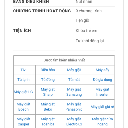
BẢNG ĐIỀU KHIỂN
Nút nhấn 
CHƯƠNG TRÌNH HOẠT ĐỘNG
9 chương trình
Hẹn giờ
TIỆN ÍCH
Khóa trẻ em
Tự khởi động lại 
Được tìm kiếm nhiều nhất
Tivi
Điều hòa
Máy giặt
Máy sấy
Tủ lạnh
Tủ đông
Tủ mát
Đồ gia dụng
Máy giặt
Máy giặt
Máy giặt
Máy giặt LG
Sharp
Samsung
Inverter
Máy giặt
Máy giặt
Máy giặt
Máy giặt giá rẻ
Bosch
Beko
Panasonic
Máy giặt
Máy giặt
Máy giặt
Máy giặt cửa
Casper
Toshiba
Electrolux
ngang