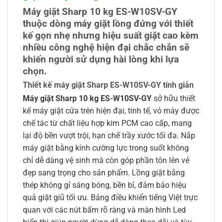
Máy giặt Sharp 10 kg ES-W10SV-GY
thuộc dòng máy giặt lồng đứng với thiết
kế gọn nhẹ nhưng hiệu suất giặt cao kèm
nhiều công nghệ hiện đại chắc chắn sẽ
khiến người sử dụng hài lòng khi lựa
chọn.
Thiết kế máy giặt Sharp ES-W10SV-GY tính giản
Máy giặt Sharp 10 kg ES-W10SV-GY
sở hữu thiết
kế máy giặt cửa trên hiện đại, tinh tế, vỏ máy được
chế tác từ chất liệu hợp kim PCM cao cấp, mang
lại độ bền vượt trội, hạn chế trầy xước tối đa. Nắp
máy giặt bằng kính cường lực trong suốt không
chỉ dễ dàng vệ sinh mà còn góp phần tôn lên vẻ
đẹp sang trọng cho sản phẩm. Lồng giặt bằng
thép không gỉ sáng bóng, bền bỉ, đảm bảo hiệu
quả giặt giũ tối ưu. Bảng điều khiển tiếng Việt trực
quan với các nút bấm rõ ràng và màn hình Led