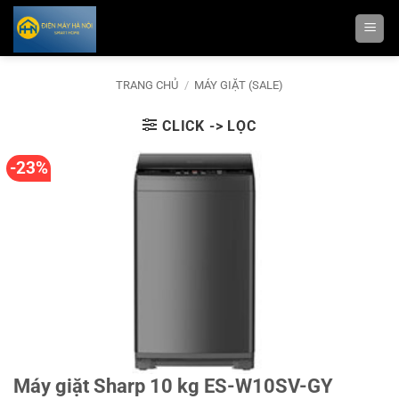
Bỏ
qua
nội
dung
TRANG CHỦ
/
MÁY GIẶT (SALE)
CLICK -> LỌC
-23%
Máy giặt Sharp 10 kg ES-W10SV-GY