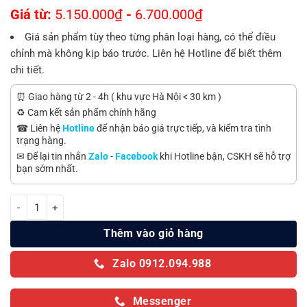
Giá từ:
5.150.000
₫
-
6.700.000
₫
Giá sản phẩm tùy theo từng phân loại hàng, có thể điều
chỉnh mà không kịp báo trước. Liên hệ Hotline để biết thêm
chi tiết.
⏰ Giao hàng từ 2 - 4h ( khu vực Hà Nội < 30 km )
♻️ Cam kết sản phẩm chính hãng
☎ Liên hệ
Hotline
để nhận báo giá trực tiếp, và kiểm tra tình
trạng hàng.
✉ Để lại tin nhắn
Zalo
-
Facebook
khi Hotline bận, CSKH sẽ hỗ trợ
bạn sớm nhất.
Máy giặt Sharp 10 kg ES-W10SV-GY số lượng
Thêm vào giỏ hàng
Zalo 0912.094.988
Messenger