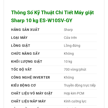
Thông Số Kỹ Thuật Chi Tiết Máy giặt
Sharp 10 kg ES-W10SV-GY
HÃNG SẢN XUẤT
Sharp 
LOẠI MÁY
Cửa trên 
LỒNG GIẶT
Lồng đứng 
CHỨC NĂNG SẤY
Không 
KHỐI LƯỢNG GIẶT
10 kg
TỐC ĐỘ VẮT
700 vòng/phút
CÔNG NGHỆ INVERTER
Không 
KIỂU ĐỘNG CƠ
Truyền động trực tiếp 
CHẤT LIỆU VỎ MÁY GIẶT
Hợp kim PCM 
CHẤT LIỆU NẮP MÁY
Kính cường lực 