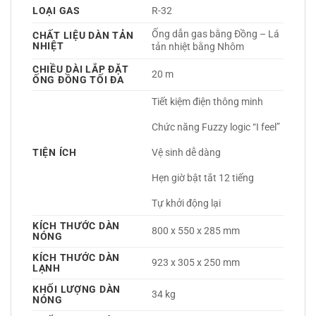
LOẠI GAS
R-32 
Ống dẫn gas bằng Đồng – Lá 
CHẤT LIỆU DÀN TẢN
NHIỆT
tản nhiệt bằng Nhôm 
CHIỀU DÀI LẮP ĐẶT
20 m
ỐNG ĐỒNG TỐI ĐA
Tiết kiệm điện thông minh
Chức năng Fuzzy logic “I feel”
TIỆN ÍCH
Vệ sinh dễ dàng
Hẹn giờ bật tắt 12 tiếng
Tự khởi động lại 
KÍCH THƯỚC DÀN
800 x 550 x 285 mm
NÓNG
KÍCH THƯỚC DÀN
923 x 305 x 250 mm
LẠNH
KHỐI LƯỢNG DÀN
34 kg
NÓNG