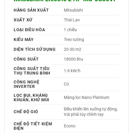
HÃNG SẢN XUẤT
Mitsubishi 
XUẤT XỨ
Thái Lan 
LOẠI ĐIỀU HÒA
1 chiều 
KIỂU MÁY
Treo tường 
DIỆN TÍCH SỬ DỤNG
20-30 m2
CÔNG SUẤT
18000 Btu
CÔNG SUẤT TIÊU
1.6 kW/h
THỤ TRUNG BÌNH
CÔNG NGHỆ
Có 
INVERTER
LỌC BỤI, KHÁNG
Màng lọc Nano Platinum 
KHUẨN, KHỬ MÙI
Điều khiển lên xuống tự động, 
CHẾ ĐỘ GIÓ
trái phải tùy chỉnh tay 
CHẾ ĐỘ TIẾT KIỆM
Econo 
ĐIỆN