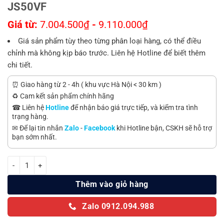
JS50VF
Giá từ:
7.004.500
₫
-
9.110.000
₫
Giá sản phẩm tùy theo từng phân loại hàng, có thể điều
chỉnh mà không kịp báo trước. Liên hệ Hotline để biết thêm
chi tiết.
⏰ Giao hàng từ 2 - 4h ( khu vực Hà Nội < 30 km )
♻️ Cam kết sản phẩm chính hãng
☎ Liên hệ
Hotline
để nhận báo giá trực tiếp, và kiểm tra tình
trạng hàng.
✉ Để lại tin nhắn
Zalo
-
Facebook
khi Hotline bận, CSKH sẽ hỗ trợ
bạn sớm nhất.
Máy lạnh Mitsubishi Electric 2 HP MS-JS50VF số lượng
Thêm vào giỏ hàng
Zalo 0912.094.988