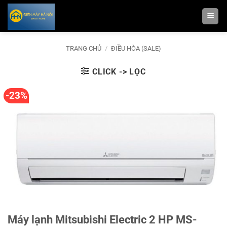
Bỏ
qua
nội
dung
TRANG CHỦ
/
ĐIỀU HÒA (SALE)
CLICK -> LỌC
-23%
Máy lạnh Mitsubishi Electric 2 HP MS-