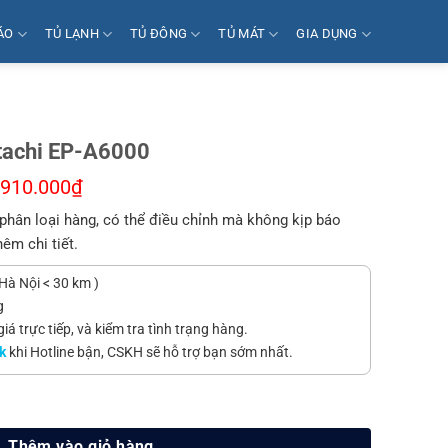
ÁO
TỦ LẠNH
TỦ ĐÔNG
TỦ MÁT
GIA DỤNG
itachi EP-A6000
.910.000
₫
phân loại hàng, có thể điều chỉnh mà không kịp báo
hêm chi tiết.
Hà Nội < 30 km )
g
á trực tiếp, và kiểm tra tình trạng hàng.
k
khi Hotline bận, CSKH sẽ hỗ trợ bạn sớm nhất.
000 số lượng
Thêm vào giỏ hàng