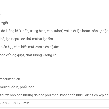
W
B
³/giờ
c độ luồng khí (thấp, trung bình, cao, tubor) với thiết lập hoàn toàn tự độn
thô, lọc Hepa, lọc khử mùi và lọc ẩm 
biến bụi, cảm biến mùi, cảm biến độ ẩm 
báo cấp độ quạt, chất lượng không khí 
macluster Ion 
mùi thuốc lá, phấn hoa 
 thước nhỏ gọn nhưng độ bao phủ rộng, không tốn nhiều diện tích xếp đặ
	584 x 430 x 273 mm