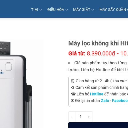
TIVI
ĐIỀU HÒA
MÁY GIẶT
MÁY SẤY QUẦN 
Máy lọc không khí H
Giá từ:
8.390.000
₫
-
10
Giá sản phẩm tùy theo từng 
trước. Liên hệ Hotline để biết t
⏰ Giao hàng từ 2 - 4h ( khu vực 
♻️ Cam kết sản phẩm chính hãn
☎ Liên hệ
Hotline
để nhận báo gi
✉ Để lại tin nhắn
Zalo
-
Faceboo
Máy lọc không khí Hitachi EP-A6