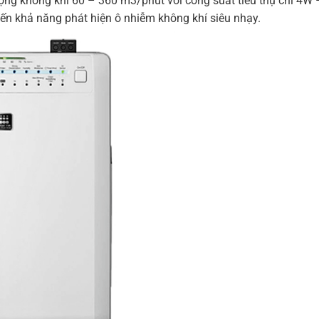
ợng không khí 60 – 360 m3/phút với công suất tiêu thụ chỉ 4W
ến khả năng phát hiện ô nhiễm không khí siêu nhạy.