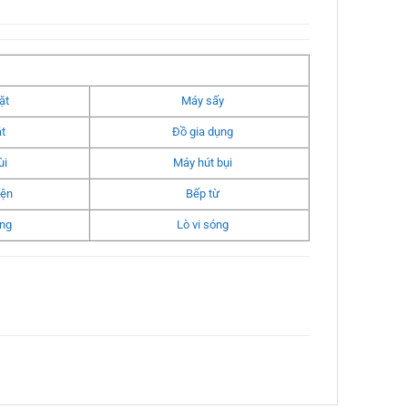
ặt
Máy sấy
t
Đồ gia dụng
ùi
Máy hút bụi
iện
Bếp từ
ng
Lò vi sóng