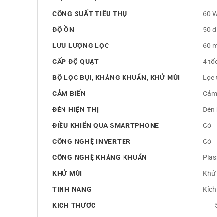
CÔNG SUẤT TIÊU THỤ
60 
ĐỘ ỒN
50 d
LƯU LƯỢNG LỌC
60 m
CẤP ĐỘ QUẠT
4 tố
BỘ LỌC BỤI, KHÁNG KHUẨN, KHỬ MÙI
Lọc 
CẢM BIẾN
Cảm 
ĐÈN HIỆN THỊ
Đèn 
ĐIỀU KHIỂN QUA SMARTPHONE
Có 
CÔNG NGHỆ INVERTER
Có 
CÔNG NGHỆ KHÁNG KHUẨN
Plas
KHỬ MÙI
Khử 
TÍNH NĂNG
Kích
KÍCH THƯỚC