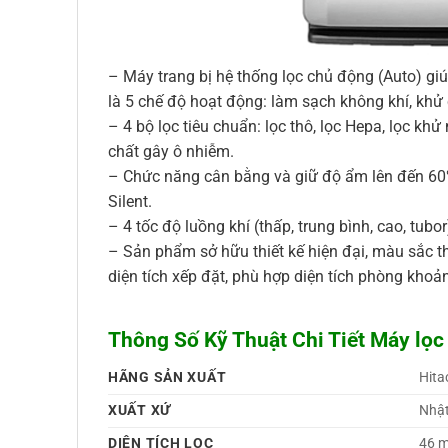
– Máy trang bị hệ thống lọc chủ động (Auto) giú
là 5 chế độ hoạt động: làm sạch không khí, khử 
– 4 bộ lọc tiêu chuẩn: lọc thô, lọc Hepa, lọc kh
chất gây ô nhiễm.
– Chức năng cân bằng và giữ độ ẩm lên đến 60%,
Silent.
– 4 tốc độ luồng khí (thấp, trung bình, cao, tub
– Sản phẩm sở hữu thiết kế hiện đại, màu sắc t
diện tích xếp đặt, phù hợp diện tích phòng kho
Thông Số Kỹ Thuật Chi Tiết Máy lọc
HÃNG SẢN XUẤT
Hita
XUẤT XỨ
Nhật
DIỆN TÍCH LỌC
46 m