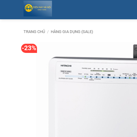
Bỏ
qua
nội
dung
TRANG CHỦ
/
HÀNG GIA DỤNG (SALE)
-23%