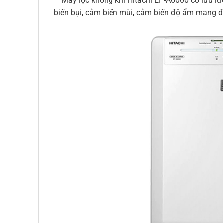
– Máy lọc không khí Hitachi EP-A6000 có lưu lư
biến bụi, cảm biến mùi, cảm biến độ ẩm mang đ