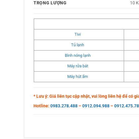
TRỌNG LƯỢNG
10 K
Tivi
Tủ lạnh
Bình nóng lạnh
Máy rửa bát
Máy hút ẩm
* Lưu ý: Giá liên tục cập nhật, vui lòng liên hệ để có 
Hotline:
0983.278.488
–
0912.094.988
–
0912.475.7