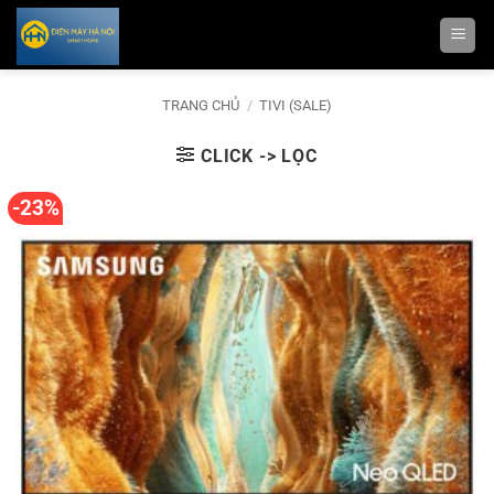
Bỏ
qua
nội
dung
TRANG CHỦ
/
TIVI (SALE)
CLICK -> LỌC
-23%