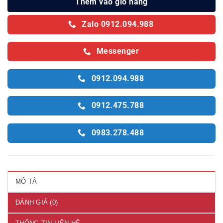
Thêm vào giỏ hàng
Zalo 0912.094.988
Messenger
0912.094.988
0912.475.788
0983.278.488
MÔ TẢ
ĐÁNH GIÁ (0)