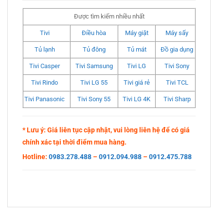
Được tìm kiếm nhiều nhất
Tivi
Điều hòa
Máy giặt
Máy sấy
Tủ lạnh
Tủ đông
Tủ mát
Đồ gia dụng
Tivi Casper
Tivi Samsung
Tivi LG
Tivi Sony
Tivi Rindo
Tivi LG 55
Tivi giá rẻ
Tivi TCL
Tivi Panasonic
Tivi Sony 55
Tivi LG 4K
Tivi Sharp
* Lưu ý: Giá liên tục cập nhật, vui lòng liên hệ để có giá
chính xác tại thời điểm mua hàng.
Hotline:
0983.278.488
–
0912.094.988
–
0912.475.788