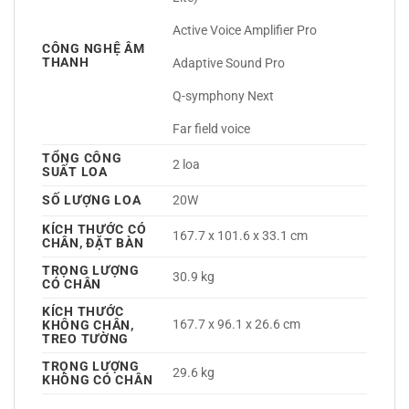
Active Voice Amplifier Pro
CÔNG NGHỆ ÂM
THANH
Adaptive Sound Pro
Q-symphony Next
Far field voice 
TỔNG CÔNG
2 loa 
SUẤT LOA
SỐ LƯỢNG LOA
20W 
KÍCH THƯỚC CÓ
167.7 x 101.6 x 33.1 cm
CHÂN, ĐẶT BÀN
TRỌNG LƯỢNG
30.9 kg
CÓ CHÂN
KÍCH THƯỚC
167.7 x 96.1 x 26.6 cm
KHÔNG CHÂN,
TREO TƯỜNG
TRỌNG LƯỢNG
29.6 kg
KHÔNG CÓ CHÂN