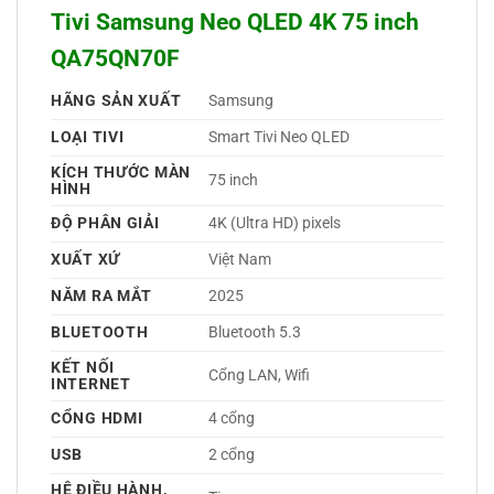
Tivi Samsung Neo QLED 4K 75 inch
QA75QN70F
HÃNG SẢN XUẤT
Samsung 
LOẠI TIVI
Smart Tivi Neo QLED 
KÍCH THƯỚC MÀN
75 inch
HÌNH
ĐỘ PHÂN GIẢI
4K (Ultra HD) pixels
XUẤT XỨ
Việt Nam 
NĂM RA MẮT
2025 
BLUETOOTH
Bluetooth 5.3 
KẾT NỐI
Cổng LAN, Wifi 
INTERNET
CỔNG HDMI
4 cổng 
USB
2 cổng 
HỆ ĐIỀU HÀNH,