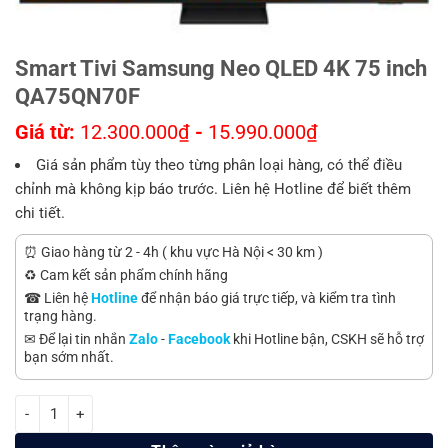
Smart Tivi Samsung Neo QLED 4K 75 inch
QA75QN70F
Giá từ:
12.300.000
₫
-
15.990.000
₫
Giá sản phẩm tùy theo từng phân loại hàng, có thể điều
chỉnh mà không kịp báo trước. Liên hệ Hotline để biết thêm
chi tiết.
⏰ Giao hàng từ 2 - 4h ( khu vực Hà Nội < 30 km )
♻️ Cam kết sản phẩm chính hãng
☎ Liên hệ
Hotline
để nhận báo giá trực tiếp, và kiểm tra tình
trạng hàng.
✉ Để lại tin nhắn
Zalo
-
Facebook
khi Hotline bận, CSKH sẽ hỗ trợ
bạn sớm nhất.
Smart Tivi Samsung Neo QLED 4K 75 inch QA75QN70F số lượng