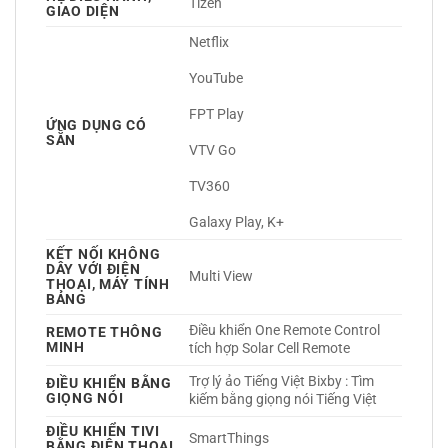
Tizen 
GIAO DIỆN
Netflix
YouTube
FPT Play
ỨNG DỤNG CÓ
SẴN
VTV Go
TV360
Galaxy Play, K+ 
KẾT NỐI KHÔNG
DÂY VỚI ĐIỆN
Multi View 
THOẠI, MÁY TÍNH
BẢNG
Điều khiển One Remote Control 
REMOTE THÔNG
MINH
tích hợp Solar Cell Remote 
Trợ lý ảo Tiếng Việt Bixby : Tìm 
ĐIỀU KHIỂN BẰNG
GIỌNG NÓI
kiếm bằng giọng nói Tiếng Việt 
ĐIỀU KHIỂN TIVI
SmartThings 
BẰNG ĐIỆN THOẠI