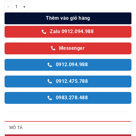
Tủ đông Alaska 1 ngăn 400 lít KC-210 số lượng
Thêm vào giỏ hàng
Zalo 0912.094.988
Messenger
0912.094.988
0912.475.788
0983.278.488
MÔ TẢ