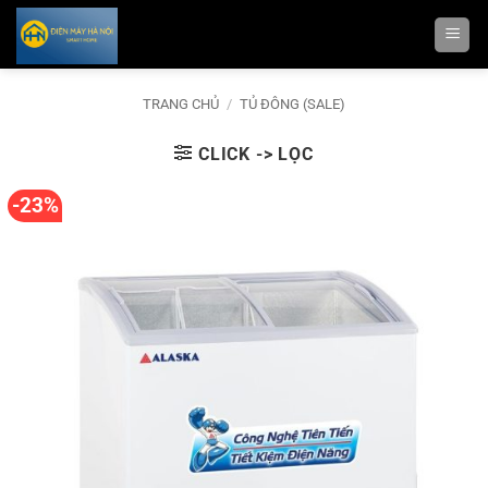
Bỏ
qua
nội
dung
TRANG CHỦ
/
TỦ ĐÔNG (SALE)
CLICK -> LỌC
-23%