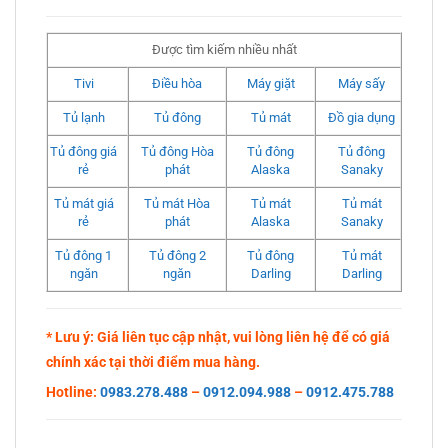
Được tìm kiếm nhiều nhất
Tivi
Điều hòa
Máy giặt
Máy sấy
Tủ lạnh
Tủ đông
Tủ mát
Đồ gia dụng
Tủ đông giá
Tủ đông Hòa
Tủ đông
Tủ đông
rẻ
phát
Alaska
Sanaky
Tủ mát giá
Tủ mát Hòa
Tủ mát
Tủ mát
rẻ
phát
Alaska
Sanaky
Tủ đông 1
Tủ đông 2
Tủ đông
Tủ mát
ngăn
ngăn
Darling
Darling
* Lưu ý: Giá liên tục cập nhật, vui lòng liên hệ để có giá
chính xác tại thời điểm mua hàng.
Hotline:
0983.278.488
–
0912.094.988
–
0912.475.788