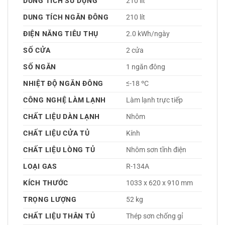
DUNG TÍCH SỬ DỤNG
210 lít
DUNG TÍCH NGĂN ĐÔNG
210 lít
ĐIỆN NĂNG TIÊU THỤ
2.0 kWh/ngày
SỐ CỬA
2 cửa
SỐ NGĂN
1 ngăn đông 
NHIỆT ĐỘ NGĂN ĐÔNG
≤-18 ºC
CÔNG NGHỆ LÀM LẠNH
Làm lạnh trực tiếp 
CHẤT LIỆU DÀN LẠNH
Nhôm 
CHẤT LIỆU CỬA TỦ
Kính 
CHẤT LIỆU LÒNG TỦ
Nhôm sơn tĩnh điện 
LOẠI GAS
R-134A 
KÍCH THƯỚC
1033 x 620 x 910 mm
TRỌNG LƯỢNG
52 kg
CHẤT LIỆU THÂN TỦ
Thép sơn chống gỉ 