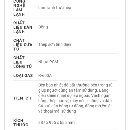
CÔNG
NGHỆ
Làm lạnh trực tiếp 
LÀM
LẠNH
CHẤT
Đồng 
LIỆU DÀN
LẠNH
CHẤT
Thép sơn tĩnh điện 
LIỆU CỬA
TỦ
CHẤT
Nhựa PCM 
LIỆU
LÒNG TỦ
LOẠI GAS
R-600A 
Đèn báo nhiệt độ bất thường bên trong tủ, 
giúp người dùng an tâm sử dụng. Bảng 
điều khiển nhiệt độ lắp ngoài. Vách ngăn 
TIỆN ÍCH
bằng thép bảo vệ máy nén, chống va đập. 
Cửa tủ cân bằng tự động, đóng mở êm ái 
và thoải mái sử dụng 
KÍCH
887 x 995 x 655 mm
THƯỚC