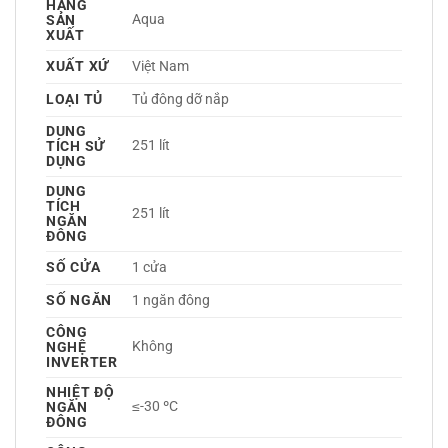
HÃNG
Aqua 
SẢN
XUẤT
XUẤT XỨ
Việt Nam 
LOẠI TỦ
Tủ đông dỡ nắp 
DUNG
251 lít
TÍCH SỬ
DỤNG
DUNG
TÍCH
251 lít
NGĂN
ĐÔNG
SỐ CỬA
1 cửa
SỐ NGĂN
1 ngăn đông 
CÔNG
Không 
NGHỆ
INVERTER
NHIỆT ĐỘ
≤-30 ºC
NGĂN
ĐÔNG