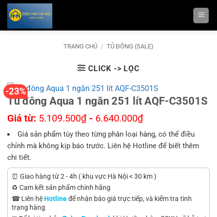
Bỏ
qua
nội
dung
TRANG CHỦ
/
TỦ ĐÔNG (SALE)
CLICK -> LỌC
-23%
Tủ đông Aqua 1 ngăn 251 lít AQF-C3501S
Giá từ:
5.109.500
₫
-
6.640.000
₫
Giá sản phẩm tùy theo từng phân loại hàng, có thể điều
chỉnh mà không kịp báo trước. Liên hệ Hotline để biết thêm
chi tiết.
⏰ Giao hàng từ 2 - 4h ( khu vực Hà Nội < 30 km )
♻️ Cam kết sản phẩm chính hãng
☎ Liên hệ
Hotline
để nhận báo giá trực tiếp, và kiểm tra tình
trạng hàng.