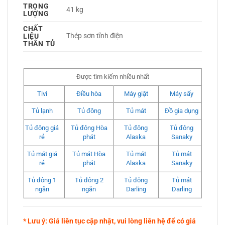
TRỌNG
41 kg
LƯỢNG
CHẤT
Thép sơn tĩnh điện 
LIỆU
THÂN TỦ
Được tìm kiếm nhiều nhất
Tivi
Điều hòa
Máy giặt
Máy sấy
Tủ lạnh
Tủ đông
Tủ mát
Đồ gia dụng
Tủ đông giá
Tủ đông Hòa
Tủ đông
Tủ đông
rẻ
phát
Alaska
Sanaky
Tủ mát giá
Tủ mát Hòa
Tủ mát
Tủ mát
rẻ
phát
Alaska
Sanaky
Tủ đông 1
Tủ đông 2
Tủ đông
Tủ mát
ngăn
ngăn
Darling
Darling
* Lưu ý: Giá liên tục cập nhật, vui lòng liên hệ để có giá