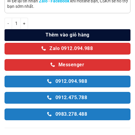
✉ Để lại tin nhắn
Zalo
-
Facebook
khi Hotline bận, CSKH sẽ hỗ trợ
bạn sớm nhất.
Tủ đông Aqua 1 ngăn 251 lít AQF-C3501S số lượng
Thêm vào giỏ hàng
Zalo 0912.094.988
Messenger
0912.094.988
0912.475.788
0983.278.488