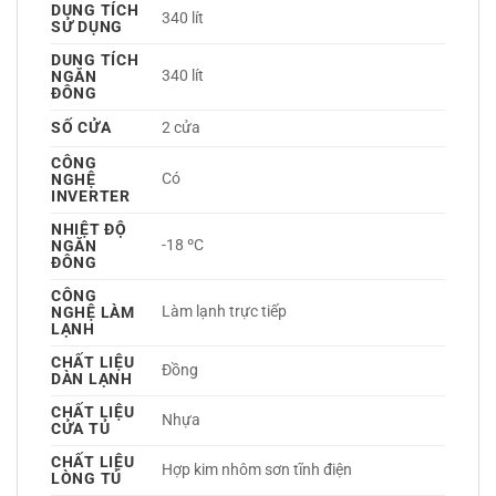
DUNG TÍCH
340 lít
SỬ DỤNG
DUNG TÍCH
340 lít
NGĂN
ĐÔNG
SỐ CỬA
2 cửa
CÔNG
Có 
NGHỆ
INVERTER
NHIỆT ĐỘ
-18 ºC
NGĂN
ĐÔNG
CÔNG
Làm lạnh trực tiếp 
NGHỆ LÀM
LẠNH
CHẤT LIỆU
Đồng 
DÀN LẠNH
CHẤT LIỆU
Nhựa 
CỬA TỦ
CHẤT LIỆU
Hợp kim nhôm sơn tĩnh điện 
LÒNG TỦ