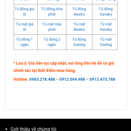
Tủ đông giá
Tủ đông Hòa
Tủ đông
Tủ đông
rẻ
phát
Alaska
Sanaky
Tủ mát giá
Tủ mát Hòa
Tủ mát
Tủ mát
rẻ
phát
Alaska
Sanaky
Tủ đông 1
Tủ đông 2
Tủ đông
Tủ mát
ngăn
ngăn
Darling
Darling
* Lưu ý: Giá liên tục cập nhật, vui lòng liên hệ để có giá
chính xác tại thời điểm mua hàng.
Hotline:
0983.278.488
–
0912.094.988
–
0912.475.788
Giới thiệu về chúng tôi