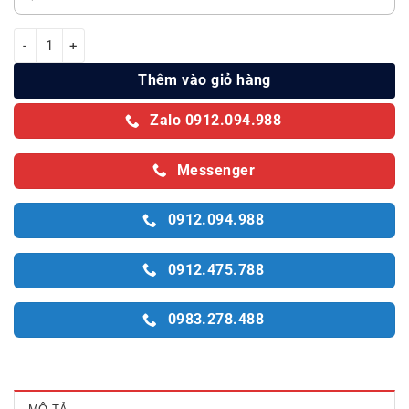
Tủ đông Sanaky 1 ngăn 480 lít VH-4899K3 số lượng
Thêm vào giỏ hàng
Zalo 0912.094.988
Messenger
0912.094.988
0912.475.788
0983.278.488