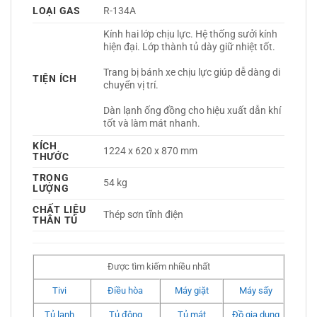
LOẠI GAS
R-134A 
Kính hai lớp chịu lực. Hệ thống sưởi kính 
hiện đại. Lớp thành tủ dày giữ nhiệt tốt.
Trang bị bánh xe chịu lực giúp dễ dàng di 
TIỆN ÍCH
chuyển vị trí.
Dàn lạnh ống đồng cho hiệu xuất dẫn khí 
tốt và làm mát nhanh. 
KÍCH
1224 x 620 x 870 mm
THƯỚC
TRỌNG
54 kg
LƯỢNG
CHẤT LIỆU
Thép sơn tĩnh điện 
THÂN TỦ
Được tìm kiếm nhiều nhất
Tivi
Điều hòa
Máy giặt
Máy sấy
Tủ lạnh
Tủ đông
Tủ mát
Đồ gia dụng