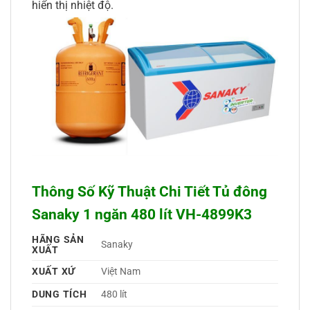
hiển thị nhiệt độ.
Thông Số Kỹ Thuật Chi Tiết Tủ đông
Sanaky 1 ngăn 480 lít VH-4899K3
HÃNG SẢN
Sanaky 
XUẤT
XUẤT XỨ
Việt Nam 
DUNG TÍCH
480 lít