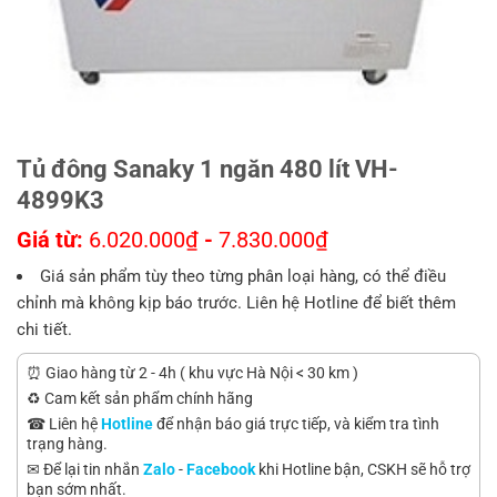
Tủ đông Sanaky 1 ngăn 480 lít VH-
4899K3
Giá từ:
6.020.000
₫
-
7.830.000
₫
Giá sản phẩm tùy theo từng phân loại hàng, có thể điều
chỉnh mà không kịp báo trước. Liên hệ Hotline để biết thêm
chi tiết.
⏰ Giao hàng từ 2 - 4h ( khu vực Hà Nội < 30 km )
♻️ Cam kết sản phẩm chính hãng
☎ Liên hệ
Hotline
để nhận báo giá trực tiếp, và kiểm tra tình
trạng hàng.
✉ Để lại tin nhắn
Zalo
-
Facebook
khi Hotline bận, CSKH sẽ hỗ trợ
bạn sớm nhất.