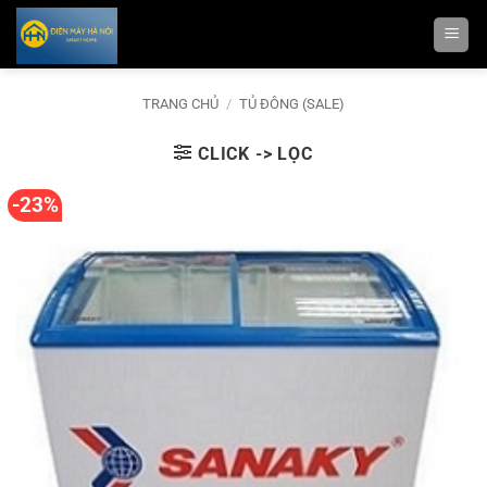
Bỏ
qua
nội
dung
TRANG CHỦ
/
TỦ ĐÔNG (SALE)
CLICK -> LỌC
-23%