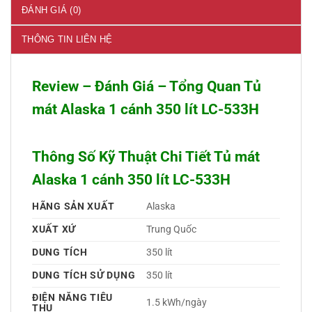
ĐÁNH GIÁ (0)
THÔNG TIN LIÊN HỆ
Review – Đánh Giá – Tổng Quan Tủ
mát Alaska 1 cánh 350 lít LC-533H
Thông Số Kỹ Thuật Chi Tiết Tủ mát
Alaska 1 cánh 350 lít LC-533H
HÃNG SẢN XUẤT
Alaska 
XUẤT XỨ
Trung Quốc 
DUNG TÍCH
350 lít
DUNG TÍCH SỬ DỤNG
350 lít
ĐIỆN NĂNG TIÊU
1.5 kWh/ngày
THỤ