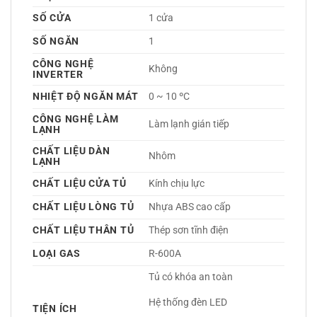
SỐ CỬA
1 cửa
SỐ NGĂN
1 
CÔNG NGHỆ
Không 
INVERTER
NHIỆT ĐỘ NGĂN MÁT
0 ~ 10 ºC
CÔNG NGHỆ LÀM
Làm lạnh gián tiếp 
LẠNH
CHẤT LIỆU DÀN
Nhôm 
LẠNH
CHẤT LIỆU CỬA TỦ
Kính chịu lực 
CHẤT LIỆU LÒNG TỦ
Nhựa ABS cao cấp 
CHẤT LIỆU THÂN TỦ
Thép sơn tĩnh điện 
LOẠI GAS
R-600A 
Tủ có khóa an toàn
Hệ thống đèn LED
TIỆN ÍCH