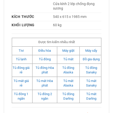
Cửa kính 2 lớp chống đọng 
sương 
KÍCH THƯỚC
540 x 615 x 1985 mm
KHỐI LƯỢNG
60 kg
Được tìm kiếm nhiều nhất
Tivi
Điều hòa
Máy giặt
Máy sấy
Tủ lạnh
Tủ đông
Tủ mát
Đồ gia dụng
Tủ đông giá
Tủ đông Hòa
Tủ đông
Tủ đông
rẻ
phát
Alaska
Sanaky
Tủ mát giá
Tủ mát Hòa
Tủ mát
Tủ mát
rẻ
phát
Alaska
Sanaky
Tủ đông 1
Tủ đông 2
Tủ đông
Tủ mát
ngăn
ngăn
Darling
Darling