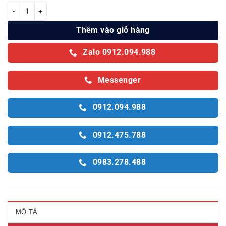
Tủ mát Alaska 1 cánh 350 lít LC-533H số lượng
Thêm vào giỏ hàng
Zalo 0912.094.988
Messenger
0912.094.988
0912.475.788
0983.278.488
MÔ TẢ