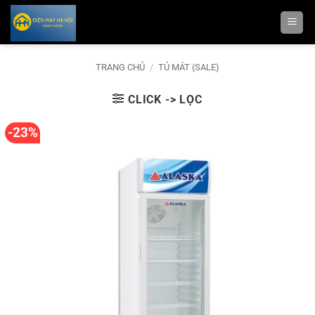
Bỏ
qua
nội
dung
TRANG CHỦ
/
TỦ MÁT (SALE)
CLICK -> LỌC
-23%