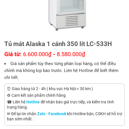
Tủ mát Alaska 1 cánh 350 lít LC-533H
Giá từ:
6.600.000
₫
-
8.580.000
₫
Giá sản phẩm tùy theo từng phân loại hàng, có thể điều
chỉnh mà không kịp báo trước. Liên hệ Hotline để biết thêm
chi tiết.
⏰ Giao hàng từ 2 - 4h ( khu vực Hà Nội < 30 km )
♻️ Cam kết sản phẩm chính hãng
☎ Liên hệ
Hotline
để nhận báo giá trực tiếp, và kiểm tra tình
trạng hàng.
✉ Để lại tin nhắn
Zalo
-
Facebook
khi Hotline bận, CSKH sẽ hỗ trợ
bạn sớm nhất.