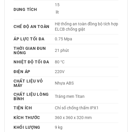
15
DUNG TÍCH
 lít
Hệ thống an toàn đồng bộ tích hợp 
CHẾ ĐỘ AN TOÀN
ELCB chống giật  
ÁP LỰC TỐI ĐA
0.75 Mpa 
THỜI GIAN ĐUN
21 phút
NÓNG
NHIỆT ĐỘ TỐI ĐA
80 °C
ĐIỆN ÁP
220V 
CHẤT LIỆU VỎ
Nhựa ABS 
MÁY
CHẤT LIỆU LÒNG
Tráng men Titan 
BÌNH
TIỆN ÍCH
Chỉ số chống thấm IPX1 
KÍCH THƯỚC
360 x 360 x 320 mm
KHỔI LƯỢNG
9 kg