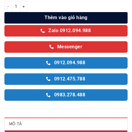
Bình nóng lạnh Ariston Vitaly 15 lít số lượng
Thêm vào giỏ hàng
Zalo 0912.094.988
Messenger
0912.094.988
0912.475.788
0983.278.488
MÔ TẢ