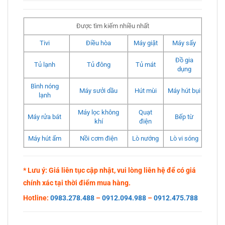
Được tìm kiếm nhiều nhất
Tivi
Điều hòa
Máy giặt
Máy sấy
Đồ gia
Tủ lạnh
Tủ đông
Tủ mát
dụng
Bình nóng
Máy sưởi dầu
Hút mùi
Máy hút bụi
lạnh
Máy lọc không
Quạt
Máy rửa bát
Bếp từ
khí
điện
Máy hút ẩm
Nồi cơm điện
Lò nướng
Lò vi sóng
* Lưu ý: Giá liên tục cập nhật, vui lòng liên hệ để có giá
chính xác tại thời điểm mua hàng.
Hotline:
0983.278.488
–
0912.094.988
–
0912.475.788