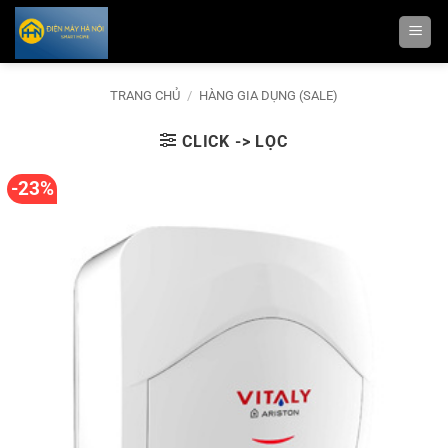
Bỏ
qua
nội
dung
TRANG CHỦ
/
HÀNG GIA DỤNG (SALE)
CLICK -> LỌC
-23%