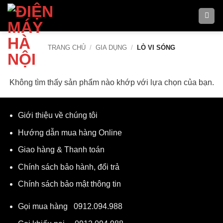
Bỏ
qua
nội
dung
TRANG CHỦ
/
GIA DỤNG
/
LÒ VI SÓNG
Không tìm thấy sản phẩm nào khớp với lựa chọn của bạn.
Giới thiệu về chúng tôi
Hướng dẫn mua hàng Online
Giao hàng & Thanh toán
Chính sách bảo hành, đổi trả
Chính sách bảo mật thông tin
Gọi mua hàng
0912.094.988