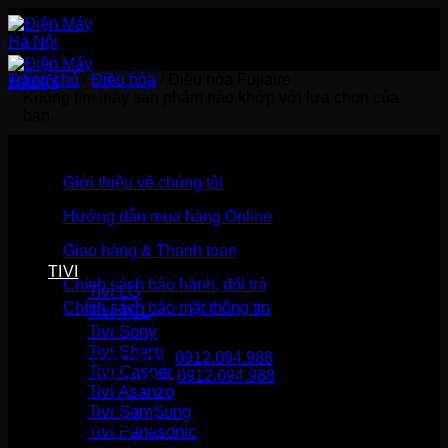
Bỏ
qua
nội
dung
Trang chủ
/
Điều hòa
/
Điều hòa Fujiaire
Không tìm thấy sản phẩm nào khớp với lựa chọn của
bạn.
Giới thiệu về chúng tôi
Hướng dẫn mua hàng Online
Giao hàng & Thanh toán
TIVI
Chính sách bảo hành, đổi trả
Tivi LG
Chính sách bảo mật thông tin
Tivi TCL
Tivi Sony
Tivi Sharp
Gọi mua hàng
0912.094.988
Tivi Casper
Gọi khiếu nại
0912.094.988
Tivi Asanzo
Tivi SamSung
THÔNG TIN LIÊN HỆ
Tivi Panasonic