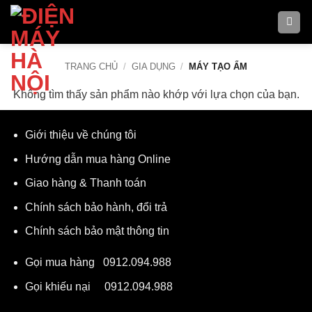
Bỏ
qua
nội
dung
TRANG CHỦ
/
GIA DỤNG
/
MÁY TẠO ẨM
Không tìm thấy sản phẩm nào khớp với lựa chọn của bạn.
Giới thiệu về chúng tôi
Hướng dẫn mua hàng Online
Giao hàng & Thanh toán
Chính sách bảo hành, đổi trả
Chính sách bảo mật thông tin
Gọi mua hàng
0912.094.988
Gọi khiếu nại
0912.094.988