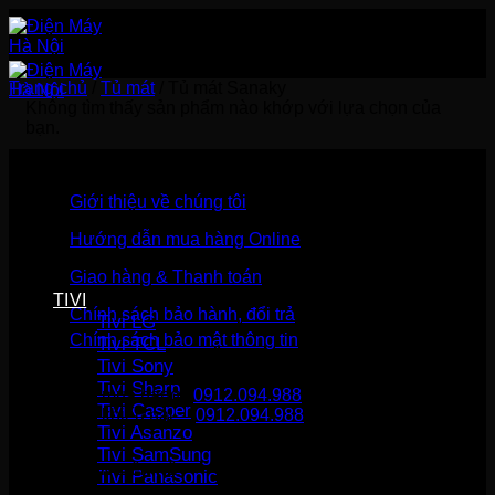
Bỏ
qua
nội
dung
Trang chủ
/
Tủ mát
/
Tủ mát Sanaky
Không tìm thấy sản phẩm nào khớp với lựa chọn của
bạn.
Giới thiệu về chúng tôi
Hướng dẫn mua hàng Online
Giao hàng & Thanh toán
TIVI
Chính sách bảo hành, đổi trả
Tivi LG
Chính sách bảo mật thông tin
Tivi TCL
Tivi Sony
Tivi Sharp
Gọi mua hàng
0912.094.988
Tivi Casper
Gọi khiếu nại
0912.094.988
Tivi Asanzo
Tivi SamSung
THÔNG TIN LIÊN HỆ
Tivi Panasonic