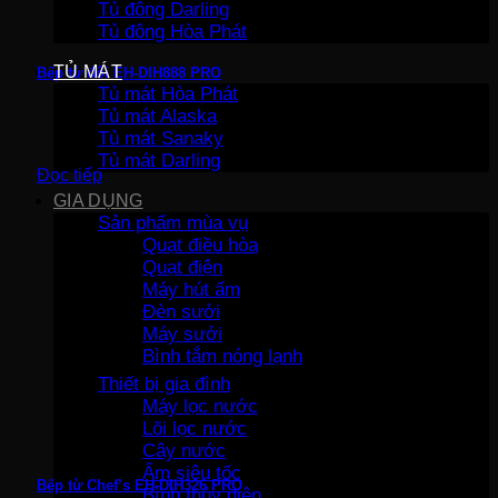
Tủ đông Darling
Tủ đông Hòa Phát
TỦ MÁT
Bếp từ đôi EH-DIH888 PRO
Tủ mát Hòa Phát
Tủ mát Alaska
Tủ mát Sanaky
Tủ mát Darling
Đọc tiếp
GIA DỤNG
Sản phẩm mùa vụ
Quạt điều hòa
Quạt điện
Máy hút ẩm
Đèn sưởi
Máy sưởi
Bình tắm nóng lạnh
Thiết bị gia đình
Máy lọc nước
Lõi lọc nước
Cây nước
Ấm siêu tốc
Bếp từ Chef’s EH-DIH326 PRO
Bình thủy điện