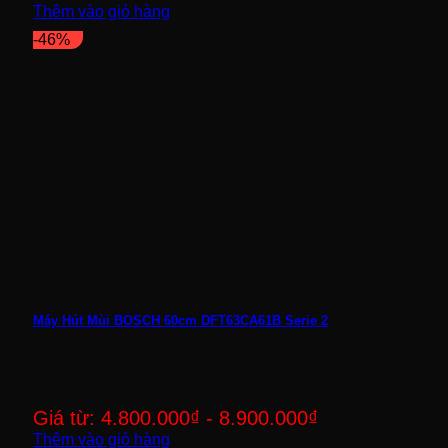
Thêm vào giỏ hàng
-46%
Máy Hút Mùi BOSCH 60cm DFT63CA61B Serie 2
Giá từ:
4.800.000
₫
-
8.900.000
₫
Thêm vào giỏ hàng