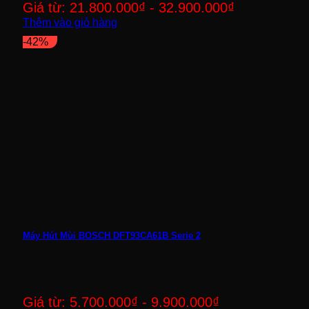
Giá từ:
21.800.000
₫
-
32.900.000
₫
Thêm vào giỏ hàng
-42%
Máy Hút Mùi BOSCH DFT93CA61B Serie 2
Giá từ:
5.700.000
₫
-
9.900.000
₫