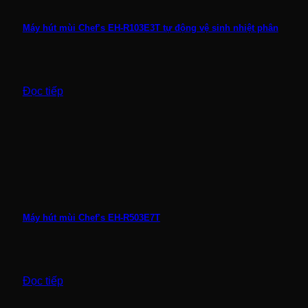
Máy hút mùi Chef’s EH-R103E3T tự động vệ sinh nhiệt phân
Đọc tiếp
Máy hút mùi Chef’s EH-R503E7T
Đọc tiếp