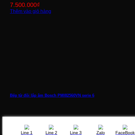
7.500.000
₫
Thêm vào giỏ hàng
Bếp từ đôi lắp âm Bosch PMI82560VN serie 6
7.400.000
₫
Thêm vào giỏ hàng
Line 1
Line 2
Line 3
Zalo
FaceBook