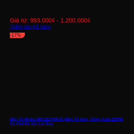
Giá từ:
993.000
₫
-
1.200.000
₫
Thêm vào giỏ hàng
-17%
Bếp Từ Midea MIC221T0AGS (Bếp Từ Đơn, Công Suất 2200W,
Có Chế Độ Sôi Liu Riu)