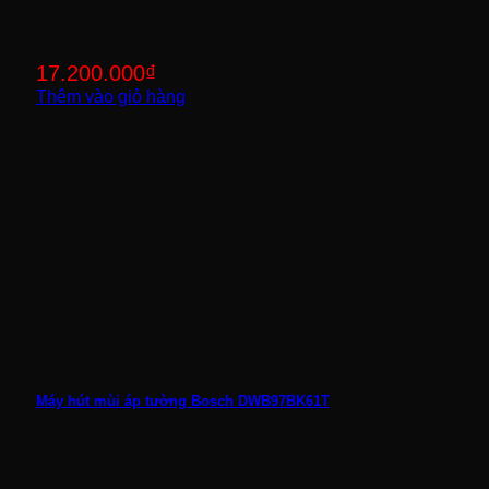
17.200.000
₫
Thêm vào giỏ hàng
Máy hút mùi áp tường Bosch DWB97BK61T