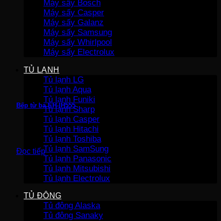
Máy sấy Bosch
Máy sấy Casper
Máy sấy Galanz
Máy sấy Samsung
Máy sấy Whirlpool
Máy sấy Electrolux
TỦ LẠNH
Tủ lạnh LG
Tủ lạnh Aqua
Tủ lạnh Funiki
Bếp từ ba EH-IH555
Tủ lạnh Sharp
Tủ lạnh Casper
Tủ lạnh Hitachi
Tủ lạnh Toshiba
Tủ lạnh SamSung
Đọc tiếp
Tủ lạnh Panasonic
Tủ lạnh Mitsubishi
Tủ lạnh Electrolux
TỦ ĐÔNG
Tủ đông Alaska
Tủ đông Sanaky