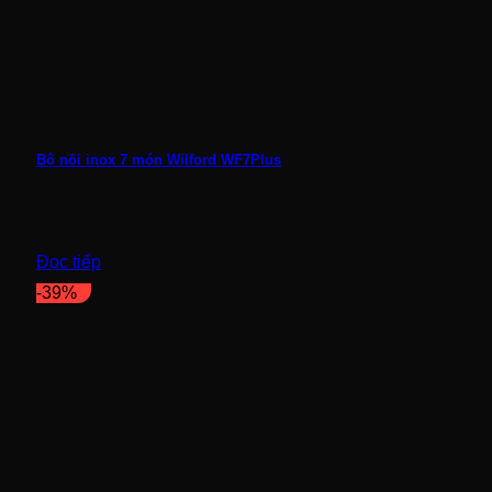
Bộ nồi inox 7 món Wilford WF7Plus
Đọc tiếp
-39%