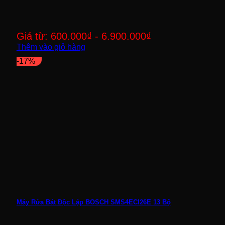
Giá từ:
600.000
₫
-
6.900.000
₫
Thêm vào giỏ hàng
-17%
Máy Rửa Bát Độc Lập BOSCH SMS4ECI26E 13 Bộ