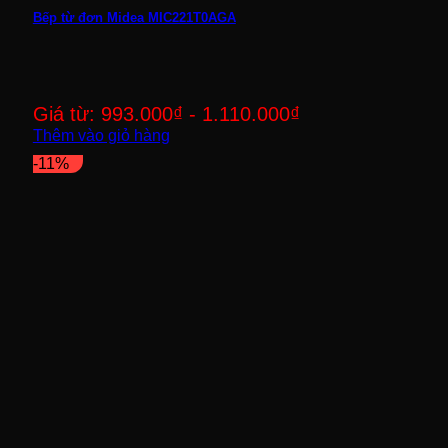
Bếp từ đơn Midea MIC221T0AGA
Giá từ:
993.000
₫
-
1.110.000
₫
Thêm vào giỏ hàng
-11%