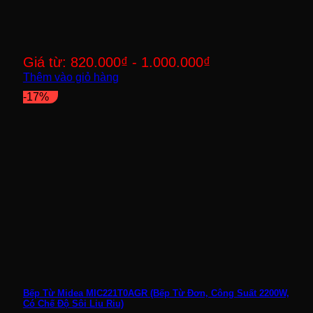
Giá từ:
820.000
₫
-
1.000.000
₫
Thêm vào giỏ hàng
-17%
Bếp Từ Midea MIC221T0AGR (Bếp Từ Đơn, Công Suất 2200W,
Có Chế Độ Sôi Liu Riu)