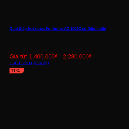
Quạt tháp hơi nước Fujihome AC-1001C có điều khiển
Giá từ:
1.400.000
₫
-
2.280.000
₫
Thêm vào giỏ hàng
-11%