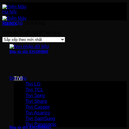
Bỏ
qua
nội
dung
Trang chủ
/
Gia dụng
Đã
Hiển thị 1–40 của 87 kết quả
sắp
xếp
theo
Bếp từ đôi EH-DIH868
mới
nhất
TIVI
Đọc tiếp
Tivi LG
Tivi TCL
Tivi Sony
Tivi Sharp
Tivi Casper
Tivi Asanzo
Tivi SamSung
Tivi Panasonic
Bếp từ đôi EH-DIH866G