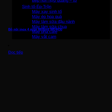
Bếp hỗn hợp quang – từ
Sinh tố-Ép-Trộn
Máy xay sinh tố
Máy ép hoa quả
Máy làm sữa đậu nành
Máy làm sữa chua
Bộ nồi inox 4 món Wilford WF4430
Máy pha cafe
Máy vắt cam
Đọc tiếp