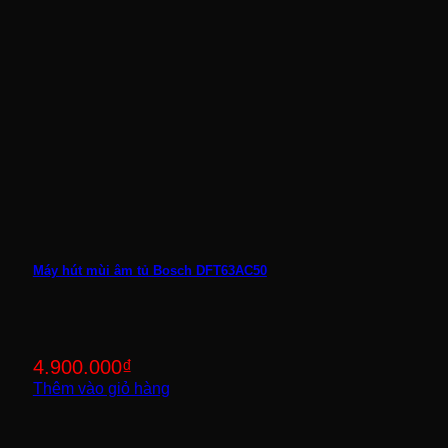
Máy hút mùi âm tủ Bosch DFT63AC50
4.900.000
₫
Thêm vào giỏ hàng