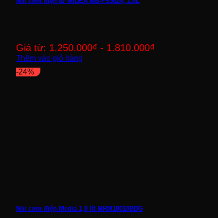
Nồi cơm điện tử MIDEA MB-FS5024, 1.8L
Giá từ:
1.250.000
₫
-
1.810.000
₫
Thêm vào giỏ hàng
-24%
Nồi cơm điện Media 1,8 lít MRM18010BDG