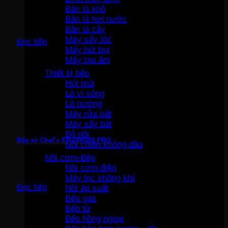
Bàn là khô
Bàn là hơi nước
Bàn là cây
Máy sấy tóc
Đọc tiếp
Máy hút bụi
Máy tạo ẩm
Thiết bị bếp
Hút mùi
Lò vi sóng
Lò nướng
Máy rửa bát
Máy sấy bát
Bộ nồi
Bếp từ Chef’s EH-DIH389 PRO
Nồi chiên không dầu
Nồi cơm-Bếp
Nồi cơm điện
Máy lọc không khí
Đọc tiếp
Nồi áp suất
Bếp gas
Bếp từ
Bếp hồng ngoại