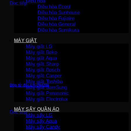
Điều hòa
Đọc tiếp
Điều hòa Ecool
Điều hòa Sunhouse
Điều hòa Fujiaire
Điều hòa General
Điều hòa Sumikura
MÁY GIẶT
Máy giặt LG
Máy giặt Beko
Máy giặt Aqua
Máy giặt Sharp
Máy giặt Bosch
Máy giặt Casper
Máy giặt Toshiba
Bếp từ đôi EH-DIH208
Máy giặt SamSung
Máy giặt Panasonic
Máy giặt Electrolux
MÁY SẤY QUẦN ÁO
Đọc tiếp
Máy sấy LG
Máy sấy Aqua
Máy sấy Candy