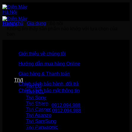
Bỏ
qua
nội
dung
Trang chủ
/
Gia dụng
/
Bộ nồi
Không tìm thấy sản phẩm nào khớp với lựa chọn của
bạn.
Giới thiệu về chúng tôi
Hướng dẫn mua hàng Online
Giao hàng & Thanh toán
TIVI
Chính sách bảo hành, đổi trả
Tivi LG
Chính sách bảo mật thông tin
Tivi TCL
Tivi Sony
Tivi Sharp
Gọi mua hàng
0912.094.988
Tivi Casper
Gọi khiếu nại
0912.094.988
Tivi Asanzo
Tivi SamSung
THÔNG TIN LIÊN HỆ
Tivi Panasonic