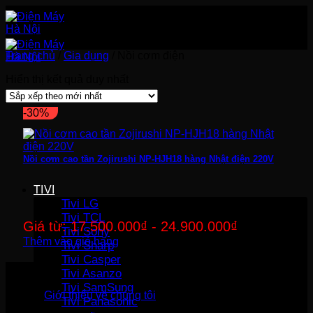
Bỏ
qua
nội
dung
Trang chủ
/
Gia dụng
/
Nồi cơm điện
Hiển thị kết quả duy nhất
-30%
Nồi cơm cao tần Zojirushi NP-HJH18 hàng Nhật điện 220V
TIVI
Tivi LG
Tivi TCL
Giá từ:
17.500.000
₫
-
24.900.000
₫
Tivi Sony
Thêm vào giỏ hàng
Tivi Sharp
Tivi Casper
Tivi Asanzo
Tivi SamSung
Giới thiệu về chúng tôi
Tivi Panasonic