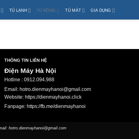
TỦ LẠNH
TỦ ĐÔNG
TỦ MÁT
GIA DỤNG
THÔNG TIN LIÊN HỆ
Điện Máy Hà Nội
Hotline :
0912.094.988
Email:
hotro.dienmayhanoi@gmail.com
Website:
https://dienmayhanoi.click
Fanpage:
https://fb.me/dienmayhanoi
mail:
hotro.dienmayhanoi@gmail.com