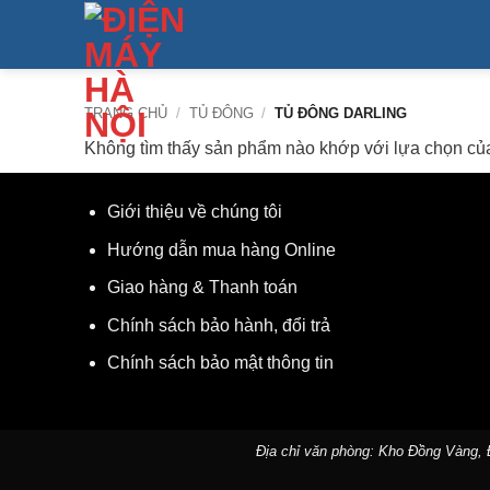
Bỏ
qua
nội
dung
TRANG CHỦ
/
TỦ ĐÔNG
/
TỦ ĐÔNG DARLING
Không tìm thấy sản phẩm nào khớp với lựa chọn củ
Giới thiệu về chúng tôi
Hướng dẫn mua hàng Online
Giao hàng & Thanh toán
Chính sách bảo hành, đổi trả
Chính sách bảo mật thông tin
Địa chỉ văn phòng: Kho Đồng Vàng,