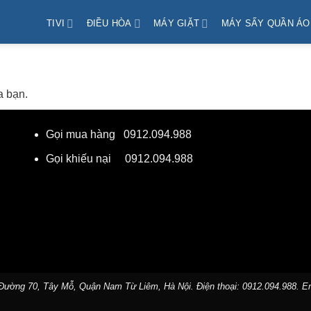
TIVI
ĐIỀU HÒA
MÁY GIẶT
MÁY SẤY QUẦN ÁO
a bạn.
Gọi mua hàng
0912.094.988
Gọi khiếu nại
0912.094.988
 Đường 70, Tây Mỗ, Quận Nam Từ Liêm, Hà Nội. Điện thoại:
0912.094.988
. E