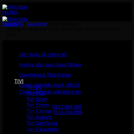
Bỏ
qua
nội
dung
Trang chủ
/
Gia dụng
/
Máy vắt cam
Không tìm thấy sản phẩm nào khớp với lựa chọn của
bạn.
Giới thiệu về chúng tôi
Hướng dẫn mua hàng Online
Giao hàng & Thanh toán
TIVI
Chính sách bảo hành, đổi trả
Tivi LG
Chính sách bảo mật thông tin
Tivi TCL
Tivi Sony
Tivi Sharp
Gọi mua hàng
0912.094.988
Tivi Casper
Gọi khiếu nại
0912.094.988
Tivi Asanzo
Tivi SamSung
THÔNG TIN LIÊN HỆ
Tivi Panasonic