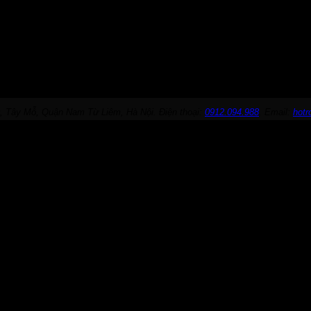
, Tây Mỗ, Quận Nam Từ Liêm, Hà Nội. Điện thoại:
0912.094.988
. Email:
hot