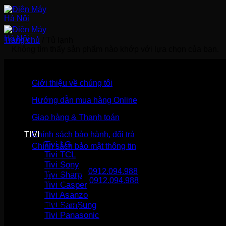
Bỏ
qua
nội
dung
Trang chủ
/
Tủ lạnh
Không tìm thấy sản phẩm nào khớp với lựa chọn của bạn.
Giới thiệu về chúng tôi
Hướng dẫn mua hàng Online
Giao hàng & Thanh toán
TIVI
Chính sách bảo hành, đổi trả
Tivi LG
Chính sách bảo mật thông tin
Tivi TCL
Tivi Sony
Gọi mua hàng
0912.094.988
Tivi Sharp
Gọi khiếu nại
0912.094.988
Tivi Casper
Tivi Asanzo
Tivi SamSung
THÔNG TIN LIÊN HỆ
Tivi Panasonic
Điện Máy Hà Nội