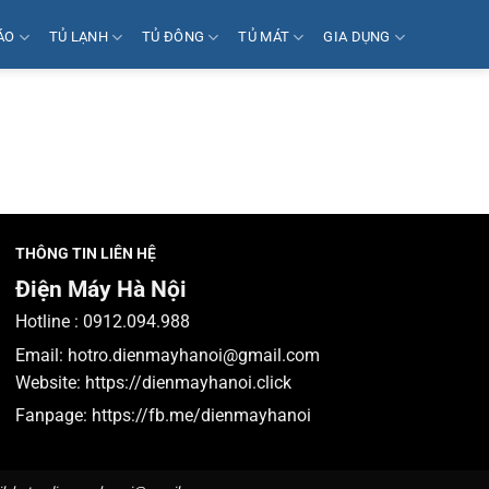
ÁO
TỦ LẠNH
TỦ ĐÔNG
TỦ MÁT
GIA DỤNG
THÔNG TIN LIÊN HỆ
Điện Máy Hà Nội
Hotline :
0912.094.988
Email:
hotro.dienmayhanoi@gmail.com
Website:
https://dienmayhanoi.click
Fanpage:
https://fb.me/dienmayhanoi