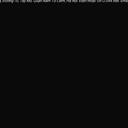
, Đường 70, Tây Mỗ, Quận Nam Từ Liêm, Hà Nội. Điện thoại:
0912.094.988
. Emai