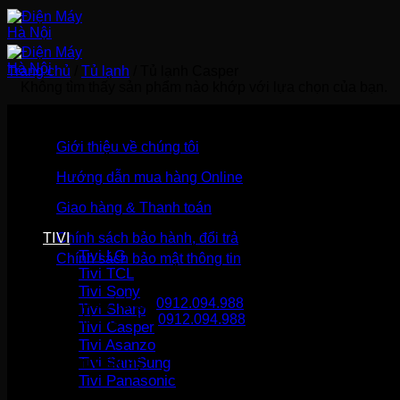
Bỏ
qua
nội
dung
Trang chủ
/
Tủ lạnh
/
Tủ lạnh Casper
Không tìm thấy sản phẩm nào khớp với lựa chọn của bạn.
Giới thiệu về chúng tôi
Hướng dẫn mua hàng Online
Giao hàng & Thanh toán
TIVI
Chính sách bảo hành, đổi trả
Tivi LG
Chính sách bảo mật thông tin
Tivi TCL
Tivi Sony
Gọi mua hàng
0912.094.988
Tivi Sharp
Gọi khiếu nại
0912.094.988
Tivi Casper
Tivi Asanzo
Tivi SamSung
THÔNG TIN LIÊN HỆ
Tivi Panasonic
Điện Máy Hà Nội