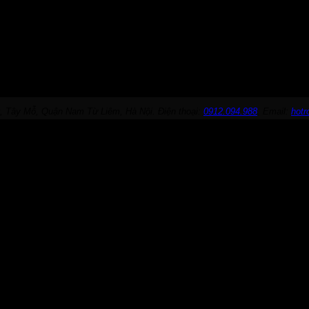
, Tây Mỗ, Quận Nam Từ Liêm, Hà Nội. Điện thoại:
0912.094.988
. Email:
hot