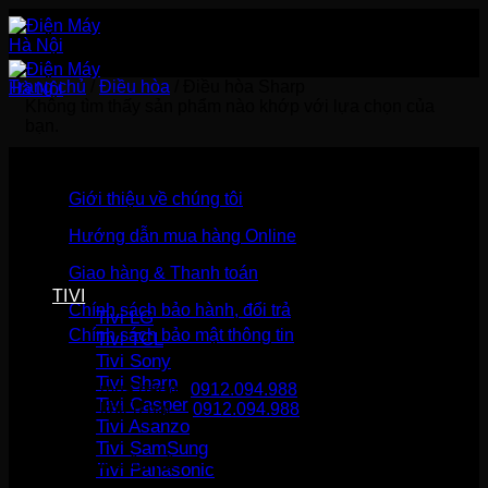
Bỏ
qua
nội
dung
Trang chủ
/
Điều hòa
/
Điều hòa Sharp
Không tìm thấy sản phẩm nào khớp với lựa chọn của
bạn.
Giới thiệu về chúng tôi
Hướng dẫn mua hàng Online
Giao hàng & Thanh toán
TIVI
Chính sách bảo hành, đổi trả
Tivi LG
Chính sách bảo mật thông tin
Tivi TCL
Tivi Sony
Tivi Sharp
Gọi mua hàng
0912.094.988
Tivi Casper
Gọi khiếu nại
0912.094.988
Tivi Asanzo
Tivi SamSung
THÔNG TIN LIÊN HỆ
Tivi Panasonic