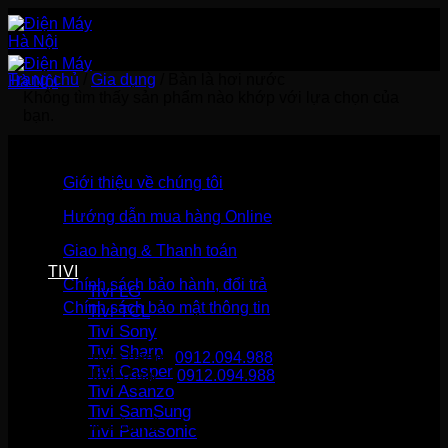
Bỏ
qua
nội
dung
Trang chủ
/
Gia dụng
/
Bàn là hơi nước
Không tìm thấy sản phẩm nào khớp với lựa chọn của
bạn.
Giới thiệu về chúng tôi
Hướng dẫn mua hàng Online
Giao hàng & Thanh toán
TIVI
Chính sách bảo hành, đổi trả
Tivi LG
Chính sách bảo mật thông tin
Tivi TCL
Tivi Sony
Tivi Sharp
Gọi mua hàng
0912.094.988
Tivi Casper
Gọi khiếu nại
0912.094.988
Tivi Asanzo
Tivi SamSung
THÔNG TIN LIÊN HỆ
Tivi Panasonic