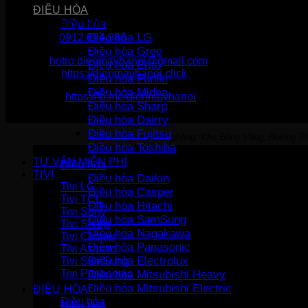
ĐIỀU HÒA
Điện Máy Hà Nội
Điều hòa
Điều hòa LG
Hotline :
0912.094.988
Điều hòa Gree
Email:
hotro.dienmayhanoi@gmail.com
Điều hòa Erito
Website:
https://dienmayhanoi.click
Điều hòa Funiki
Điều hòa Midea
Fanpage:
https://fb.me/dienmayhanoi
Điều hòa Sharp
Điều hòa Dairry
Điều hòa Fujitsu
Địa chỉ văn phòng: Kho Đồng Vàng, Đường 70
Điều hòa Toshiba
TƯ VẤN MIỄN PHÍ
Điều hòa
TIVI
Điều hòa Daikin
Tivi LG
Điều hòa Casper
Tivi TCL
Điều hòa Hitachi
Tivi Sony
Điều hòa SamSung
Tivi Sharp
Điều hòa Nagakawa
Tivi Casper
Điều hòa Panasonic
Tivi Asanzo
Điều hòa Electrolux
Tivi SamSung
Tivi Panasonic
Điều hòa Mitsubishi Heavy
Điều hòa Mitsubishi Electric
ĐIỀU HÒA
Điều hòa
Điều hòa