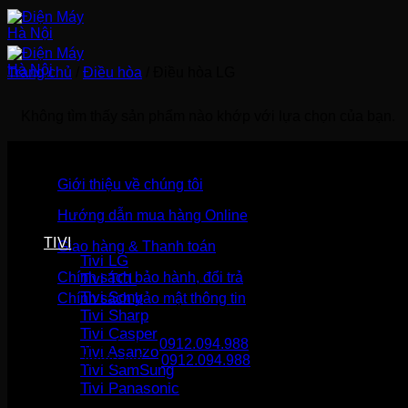
Bỏ
qua
nội
dung
Trang chủ
/
Điều hòa
/
Điều hòa LG
Không tìm thấy sản phẩm nào khớp với lựa chọn của bạn.
Giới thiệu về chúng tôi
Hướng dẫn mua hàng Online
TIVI
Giao hàng & Thanh toán
Tivi LG
Chính sách bảo hành, đổi trả
Tivi TCL
Tivi Sony
Chính sách bảo mật thông tin
Tivi Sharp
Tivi Casper
Gọi mua hàng
0912.094.988
Tivi Asanzo
Gọi khiếu nại
0912.094.988
Tivi SamSung
Tivi Panasonic
THÔNG TIN LIÊN HỆ