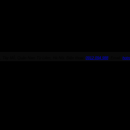
, Tây Mỗ, Quận Nam Từ Liêm, Hà Nội. Điện thoại:
0912.094.988
. Email:
hot