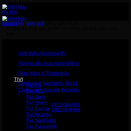
Bỏ
qua
nội
dung
Trang chủ
/
Máy giặt
/
Máy giặt Sharp
Không tìm thấy sản phẩm nào khớp với lựa chọn của
bạn.
Giới thiệu về chúng tôi
Hướng dẫn mua hàng Online
Giao hàng & Thanh toán
TIVI
Chính sách bảo hành, đổi trả
Tivi LG
Chính sách bảo mật thông tin
Tivi TCL
Tivi Sony
Tivi Sharp
Gọi mua hàng
0912.094.988
Tivi Casper
Gọi khiếu nại
0912.094.988
Tivi Asanzo
Tivi SamSung
THÔNG TIN LIÊN HỆ
Tivi Panasonic