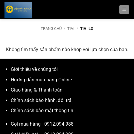
Bỏ
qua
nội
dung
TRANG CHỦ
/
TIVI
/
TIVI LG
Không tìm thấy sản phẩm nào khớp với lựa chọn của bạn.
Giới thiệu về chúng tôi
Hướng dẫn mua hàng Online
Giao hàng & Thanh toán
Chính sách bảo hành, đổi trả
Chính sách bảo mật thông tin
Gọi mua hàng
0912.094.988