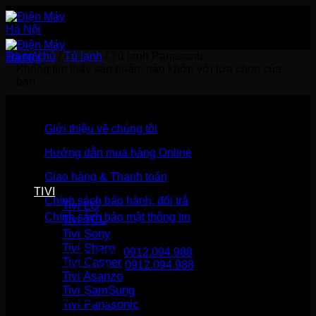
Bỏ
qua
nội
dung
Trang chủ
/
Tủ lạnh
/
Tủ lạnh Panasonic
Không tìm thấy sản phẩm nào khớp với lựa chọn của
bạn.
Giới thiệu về chúng tôi
Hướng dẫn mua hàng Online
Giao hàng & Thanh toán
TIVI
Chính sách bảo hành, đổi trả
Tivi LG
Chính sách bảo mật thông tin
Tivi TCL
Tivi Sony
Tivi Sharp
Gọi mua hàng
0912.094.988
Tivi Casper
Gọi khiếu nại
0912.094.988
Tivi Asanzo
Tivi SamSung
THÔNG TIN LIÊN HỆ
Tivi Panasonic