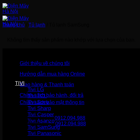
Bỏ
qua
nội
dung
Trang chủ
/
Tủ lạnh
/
Tủ lạnh SamSung
Không tìm thấy sản phẩm nào khớp với lựa chọn của bạn.
Giới thiệu về chúng tôi
Hướng dẫn mua hàng Online
TIVI
Giao hàng & Thanh toán
Tivi LG
Chính sách bảo hành, đổi trả
Tivi TCL
Tivi Sony
Chính sách bảo mật thông tin
Tivi Sharp
Tivi Casper
Gọi mua hàng
0912.094.988
Tivi Asanzo
Gọi khiếu nại
0912.094.988
Tivi SamSung
Tivi Panasonic
THÔNG TIN LIÊN HỆ