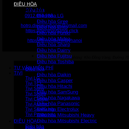
ĐIỀU HÒA
Điện Máy Hà Nội
Điều hòa
Điều hòa LG
Hotline :
0912.094.988
Điều hòa Gree
Email:
hotro.dienmayhanoi@gmail.com
Điều hòa Erito
Website:
https://dienmayhanoi.click
Điều hòa Funiki
Điều hòa Midea
Fanpage:
https://fb.me/dienmayhanoi
Điều hòa Sharp
Điều hòa Dairry
Điều hòa Fujitsu
Địa chỉ văn phòng: Kho Đồng Vàng, Đường 70
Điều hòa Toshiba
TƯ VẤN MIỄN PHÍ
Điều hòa
TIVI
Điều hòa Daikin
Tivi LG
Điều hòa Casper
Tivi TCL
Điều hòa Hitachi
Tivi Sony
Điều hòa SamSung
Tivi Sharp
Điều hòa Nagakawa
Tivi Casper
Điều hòa Panasonic
Tivi Asanzo
Điều hòa Electrolux
Tivi SamSung
Tivi Panasonic
Điều hòa Mitsubishi Heavy
Điều hòa Mitsubishi Electric
ĐIỀU HÒA
Điều hòa
Điều hòa