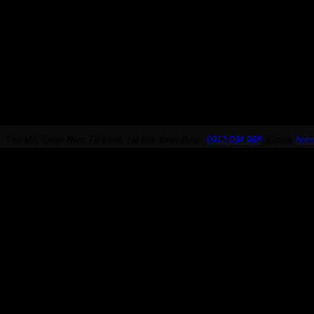
, Tây Mỗ, Quận Nam Từ Liêm, Hà Nội. Điện thoại:
0912.094.988
. Email:
hot