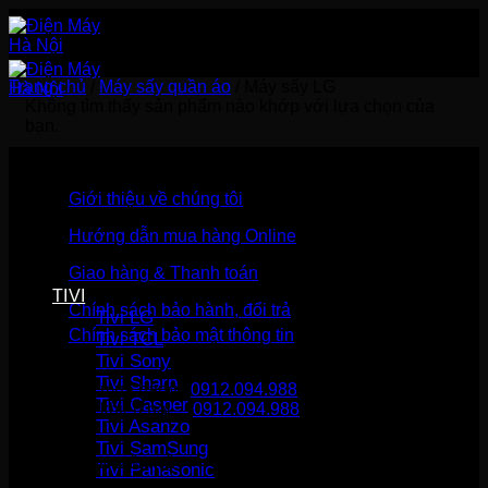
Bỏ
qua
nội
dung
Trang chủ
/
Máy sấy quần áo
/
Máy sấy LG
Không tìm thấy sản phẩm nào khớp với lựa chọn của
bạn.
Giới thiệu về chúng tôi
Hướng dẫn mua hàng Online
Giao hàng & Thanh toán
TIVI
Chính sách bảo hành, đổi trả
Tivi LG
Chính sách bảo mật thông tin
Tivi TCL
Tivi Sony
Tivi Sharp
Gọi mua hàng
0912.094.988
Tivi Casper
Gọi khiếu nại
0912.094.988
Tivi Asanzo
Tivi SamSung
THÔNG TIN LIÊN HỆ
Tivi Panasonic