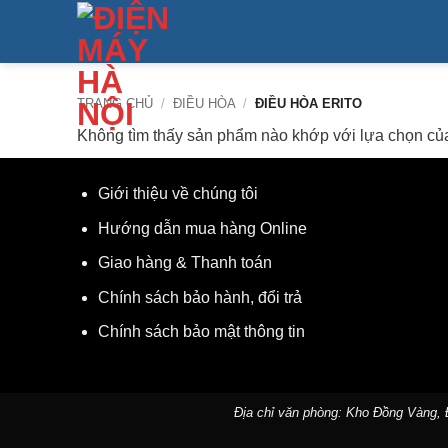
Bỏ
qua
nội
dung
TRANG CHỦ
/
ĐIỀU HÒA
/
ĐIỀU HÒA ERITO
Không tìm thấy sản phẩm nào khớp với lựa chọn củ
Giới thiệu về chúng tôi
Hướng dẫn mua hàng Online
Giao hàng & Thanh toán
Chính sách bảo hành, đổi trả
Chính sách bảo mật thông tin
Địa chỉ văn phòng: Kho Đồng Vàng,