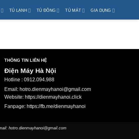
TỦ LẠNH
TỦ ĐÔNG
TỦ MÁT
GIA DỤNG
THÔNG TIN LIÊN HỆ
Điện Máy Hà Nội
Hotline :
0912.094.988
Email:
hotro.dienmayhanoi@gmail.com
Website:
https://dienmayhanoi.click
Fanpage:
https://fb.me/dienmayhanoi
mail:
hotro.dienmayhanoi@gmail.com