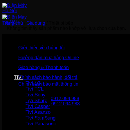
Bỏ
qua
nội
dung
Trang chủ
/
Gia dụng
/
Thiết bị bếp
Không tìm thấy sản phẩm nào khớp với lựa chọn của bạn.
Giới thiệu về chúng tôi
Hướng dẫn mua hàng Online
Giao hàng & Thanh toán
TIVI
Chính sách bảo hành, đổi trả
Tivi LG
Chính sách bảo mật thông tin
Tivi TCL
Tivi Sony
Gọi mua hàng
0912.094.988
Tivi Sharp
Gọi khiếu nại
0912.094.988
Tivi Casper
Tivi Asanzo
Tivi SamSung
THÔNG TIN LIÊN HỆ
Tivi Panasonic
Điện Máy Hà Nội