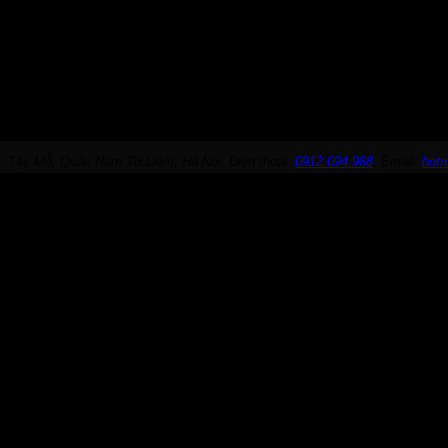
, Tây Mỗ, Quận Nam Từ Liêm, Hà Nội. Điện thoại:
0912.094.988
. Email:
hot