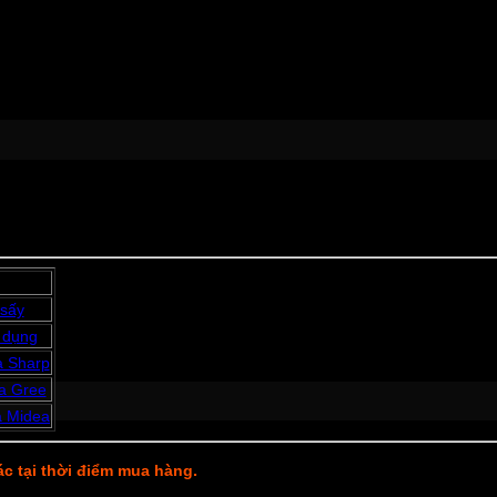
sấy
 dụng
a Sharp
a Gree
a Midea
xác tại thời điểm mua hàng.