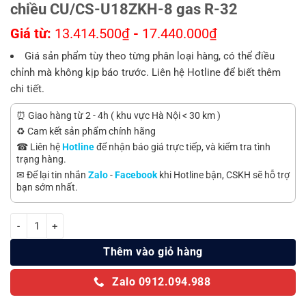
chiều CU/CS-U18ZKH-8 gas R-32
Giá từ:
13.414.500
₫
-
17.440.000
₫
Giá sản phẩm tùy theo từng phân loại hàng, có thể điều
chỉnh mà không kịp báo trước. Liên hệ Hotline để biết thêm
chi tiết.
⏰ Giao hàng từ 2 - 4h ( khu vực Hà Nội < 30 km )
♻️ Cam kết sản phẩm chính hãng
☎ Liên hệ
Hotline
để nhận báo giá trực tiếp, và kiểm tra tình
trạng hàng.
✉ Để lại tin nhắn
Zalo
-
Facebook
khi Hotline bận, CSKH sẽ hỗ trợ
bạn sớm nhất.
Điều hòa Panasonic Inverter 18000 BTU 1 chiều CU/CS-U18ZKH-8 ga
Thêm vào giỏ hàng
Zalo 0912.094.988