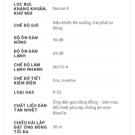
LỌC BỤI,
Nanoe-X 
KHÁNG KHUẨN,
KHỬ MÙI
Điều khiển lên xuống, trái phải tự 
CHẾ ĐỘ GIÓ
động 
ĐỘ ỒN DÀN
50 dB
NÓNG
ĐỘ ỒN DÀN
45 dB
LẠNH
CHẾ ĐỘ LÀM
iAUTO-X 
LẠNH NHANH
CHẾ ĐỘ TIẾT
Eco, Inverter 
KIỆM ĐIỆN
LOẠI GAS
R-32 
Ống dẫn gas bằng đồng – Dàn trao 
CHẤT LIỆU DÀN
đổi nhiệt phủ lớp chống ăn mòn 
TẢN NHIỆT
BlueFin 
CHIỀU DÀI LẮP
30 m
ĐẶT ỐNG ĐỒNG
TỐI ĐA