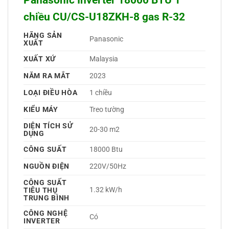
chiều CU/CS-U18ZKH-8 gas R-32
HÃNG SẢN
Panasonic 
XUẤT
XUẤT XỨ
Malaysia 
NĂM RA MẮT
2023 
LOẠI ĐIỀU HÒA
1 chiều 
KIỂU MÁY
Treo tường 
DIỆN TÍCH SỬ
20-30 m2
DỤNG
CÔNG SUẤT
18000 Btu
NGUỒN ĐIỆN
220V/50Hz 
CÔNG SUẤT
1.32 kW/h
TIÊU THỤ
TRUNG BÌNH
CÔNG NGHỆ
Có 
INVERTER