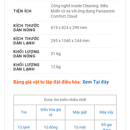
Công nghệ Inside Cleaning. Điều 
TIỆN ÍCH
khiển từ xa với ứng dụng Panasonic 
Comfort Cloud 
KÍCH THƯỚC
619 x 824 x 299 mm
DÀN NÓNG
KÍCH THƯỚC
295 x 1040 x 244 mm
DÀN LẠNH
KHỐI LƯỢNG
31 kg
DÀN NÓNG
KHỐI LƯỢNG
12 kg
DÀN LẠNH
Bảng giá vật tư lắp đặt điều hòa:
Xem Tại đây
Được tìm kiếm nhiều nhất
Điều hòa giá
Tivi
Máy giặt
Máy sấy
rẻ
Đồ gia
Tủ lạnh
Tủ đông
Tủ mát
dụng