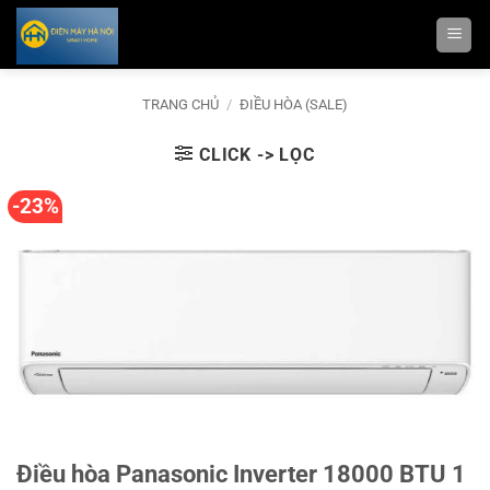
Bỏ
qua
nội
dung
TRANG CHỦ
/
ĐIỀU HÒA (SALE)
CLICK -> LỌC
-23%
Điều hòa Panasonic Inverter 18000 BTU 1