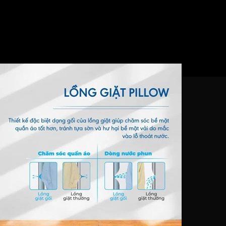
316K(B) vắt cực khô quần áo trước khi đem phơi, giúp tiết kiệ
iữ cho quần áo của bạn luôn khô ráo, không bị ẩm và có mùi kh
đình có trẻ nhỏ. Khi máy giặt đang vận hành, bạn chỉ cần thao t
áy giặt. Điều này đảm bảo an toàn cho trẻ và giúp việc giặt g