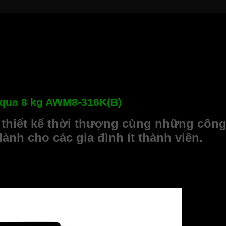
Aqua 8 kg AWM8-316K(B)
thiết kế thời thượng cùng những công
dành cho các gia đình ít thành viên.
hiện đại, được thiết kế để đáp ứng nhu cầu giặt giũ của những 
y giặt Aqua AWM8-316K(B) hứa hẹn mang đến trải nghiệm giặt giũ v