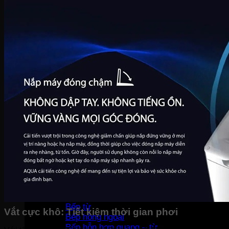
Bàn là khô
Bàn là hơi nước
Bàn là cây
Máy sấy tóc
Máy hút bụi
Máy tạo ẩm
Thiết bị bếp
Hút mùi
Lò vi sóng
Lò nướng
Máy rửa bát
Máy sấy bát
Bộ nồi
Nồi chiên không dầu
Nồi cơm-Bếp
Nồi cơm điện
Máy lọc không khí
Nồi áp suất
Bếp gas
Bếp từ
Vắt cực khô: Tiết kiệm thời gian phơi
Bếp hồng ngoại
Bếp hỗn hợp quang – từ