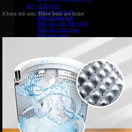
Với tốc độ quay 775 vòng/phút, máy giặt lồng đứng Aqua AWM8-
cực khô này rất hữu ích trong những ngày mưa bão, ẩm ướt, g
Sinh tố-Ép-Trộn
Máy xay sinh tố
Khóa trẻ em: Đảm bảo an toàn
Máy ép hoa quả
Máy làm sữa đậu nành
Tính năng khóa trẻ em là một giải pháp an toàn cho những gia 
không thể phá hoại, bấm loạn các nút chức năng hoặc mở nắp m
Máy làm sữa chua
Máy pha cafe
Máy vắt cam