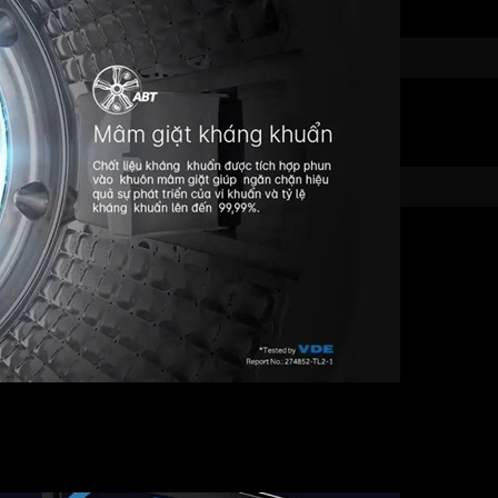
rọng, hiện đại với màu bạc trang nhã, phù hợp với mọi không g
ng lực chịu lực tốt, hạn chế trầy xước và an toàn khi đóng mở.