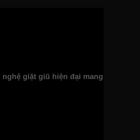
 nghệ giặt giũ hiện đại mang
gia đình bận rộn. Với mâm giặt kháng khuẩn ABT
ượt trội, bảo vệ sức khỏe gia đình bạn và tiết