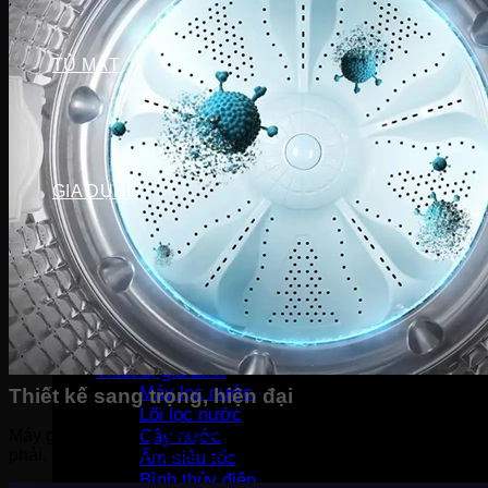
Tủ đông Darling
Tủ đông Hòa Phát
TỦ MÁT
Tủ mát Hòa Phát
Tủ mát Alaska
Tủ mát Sanaky
Tủ mát Darling
GIA DỤNG
Sản phẩm mùa vụ
Quạt điều hòa
Quạt điện
Máy hút ẩm
Đèn sưởi
Máy sưởi
Bình tắm nóng lạnh
Thiết bị gia đình
Máy lọc nước
Thiết kế sang trọng, hiện đại
Lõi lọc nước
Máy giặt Aqua lồng đứng AWM8-316K(B) sở hữu thiết kế sang t
Cây nước
phải, dễ thao tác và quan sát. Nắp máy giặt làm bằng kính cườ
Ấm siêu tốc
Bình thủy điện