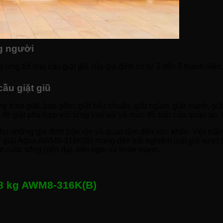
ng người
ng tốt nhu cầu giặt giũ của gia đình có từ 3 đến 5 thành viên. 
ầu giặt giũ
ình giặt, bao gồm: giặt tiêu chuẩn, giặt ngâm, giặt mạnh, giặt
 độ giặt phù hợp với từng loại vải và mức độ bẩn của quần áo,
o những gia đình bận rộn và quan tâm đến sức khỏe. Với mâm g
y giặt Aqua AWM8-316K(B) mang đến trải nghiệm giặt giũ vượt tr
 cuộc sống hiện đại, tiện nghi và khỏe mạnh.
 8 kg AWM8-316K(B)