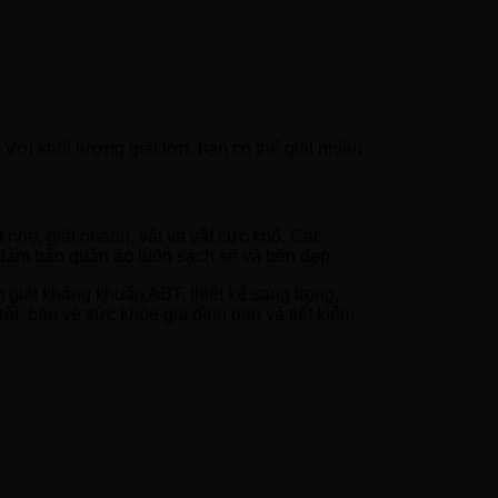
Với khối lượng giặt lớn, bạn có thể giặt nhiều
 nhẹ, giặt nhanh, vắt và vắt cực khô. Các
 đảm bảo quần áo luôn sạch sẽ và bền đẹp.
iặt kháng khuẩn ABT, thiết kế sang trọng,
ội, bảo vệ sức khỏe gia đình bạn và tiết kiệm