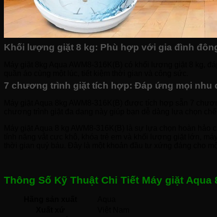
Khối lượng giặt 8 kg: Phù hợp với gia đình đô
Máy giặt 8kg Aqua AWM8-316K(B) có khối lượng giặt 8 kg, đáp ứ
quần áo cùng một lúc, tiết kiệm thời gian và công sức.
7 chương trình giặt tích hợp: Đáp ứng mọi nhu c
Máy giặt Aqua 8kg AWM8-316K(B) được tích hợp sẵn 7 chương tr
chương trình giặt đa dạng này giúp bạn dễ dàng lựa chọn chế
Máy giặt Aqua 8 kg AWM8-316K(B) là sự lựa chọn hoàn hảo ch
tính năng vắt cực khô, khóa trẻ em và khối lượng giặt lớn, má
thời gian quý báu. Đây là một khoản đầu tư xứng đáng cho một
Thông Số Kỹ Thuật Chi Tiết Máy giặt Aqua
Hãng sản xuất
Aqua 
Xuất xứ
Việt Nam 