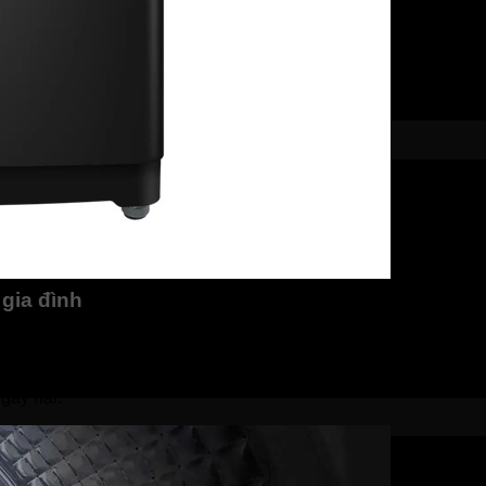
gia đình
g nghệ giặt giũ. Chất liệu kháng khuẩn được tích hợp phun vào
một trong những tổ chức công nghệ lớn nhất Châu Âu, đã chứn
 vi khuẩn và nấm mốc lên đến 99,99%. Nhờ đó, quần áo của bạ
gây hại.