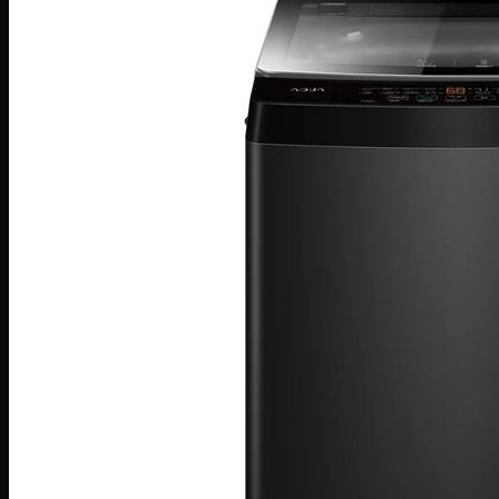
Điều hòa Ecool
Điều hòa Sunhouse
Điều hòa Fujiaire
Điều hòa General
Điều hòa Sumikura
MÁY GIẶT
Máy giặt LG
Máy giặt Beko
Máy giặt Aqua
Máy giặt Sharp
Máy giặt Bosch
Máy giặt Casper
Máy giặt Toshiba
Máy giặt SamSung
Máy giặt Panasonic
Máy giặt Electrolux
MÁY SẤY QUẦN ÁO
Máy sấy LG
Máy sấy Aqua
Máy sấy Candy