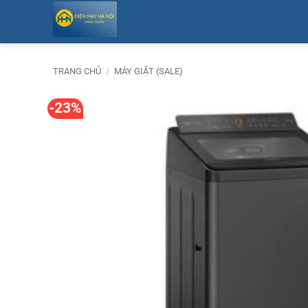
Bỏ
qua
nội
dung
TRANG CHỦ
/
MÁY GIẶT (SALE)
-23%