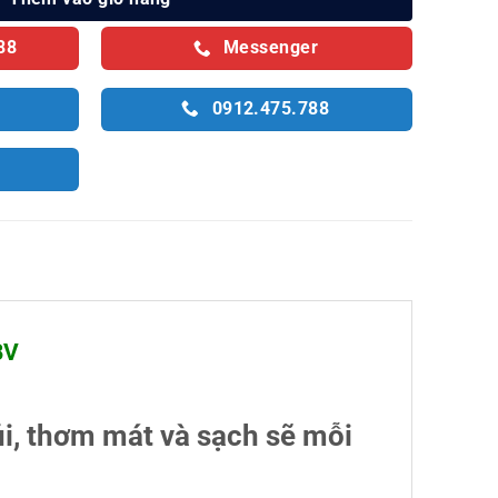
88
Messenger
0912.475.788
BV
i, thơm mát và sạch sẽ mỗi