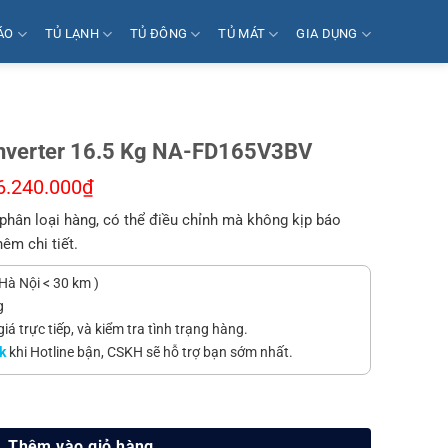
ÁO
TỦ LẠNH
TỦ ĐÔNG
TỦ MÁT
GIA DỤNG
Inverter 16.5 Kg NA-FD165V3BV
6.240.000
₫
phân loại hàng, có thể điều chỉnh mà không kịp báo
hêm chi tiết.
Hà Nội < 30 km )
g
á trực tiếp, và kiểm tra tình trạng hàng.
k
khi Hotline bận, CSKH sẽ hỗ trợ bạn sớm nhất.
.5 Kg NA-FD165V3BV số lượng
Thêm vào giỏ hàng