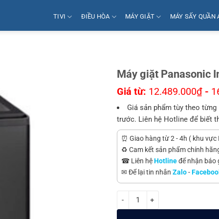
TIVI
ĐIỀU HÒA
MÁY GIẶT
MÁY SẤY QUẦN 
Máy giặt Panasonic 
Giá từ:
12.489.000
₫
-
1
Giá sản phẩm tùy theo từng 
trước. Liên hệ Hotline để biết t
⏰ Giao hàng từ 2 - 4h ( khu vực 
♻️ Cam kết sản phẩm chính hãn
☎ Liên hệ
Hotline
để nhận báo gi
✉ Để lại tin nhắn
Zalo
-
Faceboo
Máy giặt Panasonic Inverter 16