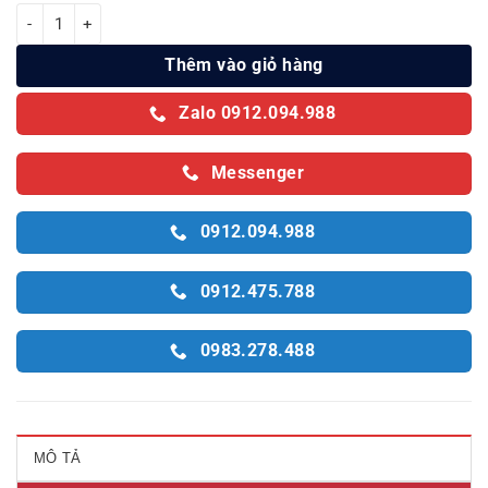
Máy hút ẩm Dorosin ER-650E số lượng
Thêm vào giỏ hàng
Zalo 0912.094.988
Messenger
0912.094.988
0912.475.788
0983.278.488
MÔ TẢ