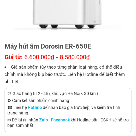
Máy hút ẩm Dorosin ER-650E
Giá từ:
6.600.000
₫
-
8.580.000
₫
Giá sản phẩm tùy theo từng phân loại hàng, có thể điều
chỉnh mà không kịp báo trước. Liên hệ Hotline để biết thêm
chi tiết.
⏰ Giao hàng từ 2 - 4h ( khu vực Hà Nội < 30 km )
♻️ Cam kết sản phẩm chính hãng
☎ Liên hệ
Hotline
để nhận báo giá trực tiếp, và kiểm tra tình
trạng hàng.
✉ Để lại tin nhắn
Zalo
-
Facebook
khi Hotline bận, CSKH sẽ hỗ trợ
bạn sớm nhất.