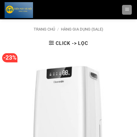
Bỏ
qua
nội
dung
TRANG CHỦ
/
HÀNG GIA DỤNG (SALE)
CLICK -> LỌC
-23%