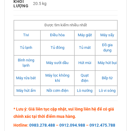
KHỐI
20.5 kg
LƯỢNG
Được tìm kiếm nhiều nhất
Tivi
Điều hòa
Máy giặt
Máy sấy
Đồ gia
Tủ lạnh
Tủ đông
Tủ mát
dụng
Bình nóng
Máy sưởi dầu
Hút mùi
Máy hút bụi
lạnh
Máy lọc không
Quạt
Máy rửa bát
Bếp từ
khí
điện
Máy hút ẩm
Nồi cơm điện
Lò nướng
Lò vi sóng
* Lưu ý: Giá liên tục cập nhật, vui lòng liên hệ để có giá
chính xác tại thời điểm mua hàng.
Hotline:
0983.278.488
–
0912.094.988
–
0912.475.788