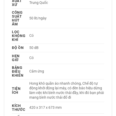
XUẤT
Trung Quốc 
XỨ
CÔNG
SUẤT
50 lít/ngày
HÚT
ẨM
LỌC
Có 
KHÔNG
KHÍ
ĐỘ ỒN
50 dB
HẸN
Có 
GIỜ
BẢNG
Cảm ứng 
ĐIỀU
KHIỂN
Hong khô quần áo nhanh chóng, Chế độ tự 
động khởi động lại máy, có đèn báo hiệu dừng 
TIỆN
ÍCH
làm việc khi bình nước thải đầy, khi đó bạn phải 
mang bình nước thải đổ đi 
KÍCH
420 x 317 x 673 mm
THƯỚC