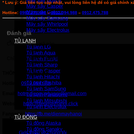
Máy sấy Bosch
* Lưu ý: Giá liên tục cập nhật, vui lòng liên hệ để có giá chính 
Máy sấy Casper
Máy sấy Galanz
Hotline:
0983.278.488
–
0912.094.988
–
0912.475.788
Máy sấy Samsung
Máy sấy Whirlpool
Máy sấy Electrolux
Đánh giá
TỦ LẠNH
Chưa có đánh giá nào.
Tủ lạnh LG
Tủ lạnh Aqua
Tủ lạnh Funiki
Chỉ những khách hàng đã đăng nhập và đã mua sản phẩm nà
Tủ lạnh Sharp
Tủ lạnh Casper
THÔNG TIN LIÊN HỆ:
Tủ lạnh Hitachi
Tủ lạnh Toshiba
Hotline:
0912.094.988
Tủ lạnh SamSung
Email:
hotro.dienmayhanoi@gmail.com
Tủ lạnh Panasonic
Tủ lạnh Mitsubishi
Website:
https://dienmayhanoi.click
Tủ lạnh Electrolux
Fanpage:
https://fb.me/dienmayhanoi
TỦ ĐÔNG
Tủ đông Alaska
Tủ đông Sanaky
Giới thiệu về chúng tôi