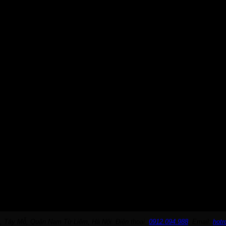
, Tây Mỗ, Quận Nam Từ Liêm, Hà Nội. Điện thoại:
0912.094.988
. Email:
hot