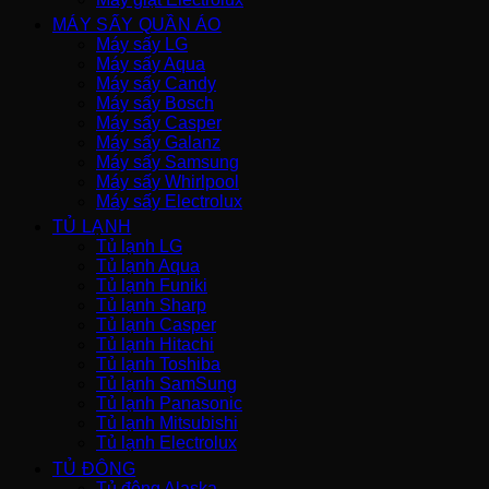
MÁY SẤY QUẦN ÁO
Máy sấy LG
Máy sấy Aqua
Máy sấy Candy
Máy sấy Bosch
Máy sấy Casper
Máy sấy Galanz
Máy sấy Samsung
Máy sấy Whirlpool
Máy sấy Electrolux
TỦ LẠNH
Tủ lạnh LG
Tủ lạnh Aqua
Tủ lạnh Funiki
Tủ lạnh Sharp
Tủ lạnh Casper
Tủ lạnh Hitachi
Tủ lạnh Toshiba
Tủ lạnh SamSung
Tủ lạnh Panasonic
Tủ lạnh Mitsubishi
Tủ lạnh Electrolux
TỦ ĐÔNG
Tủ đông Alaska