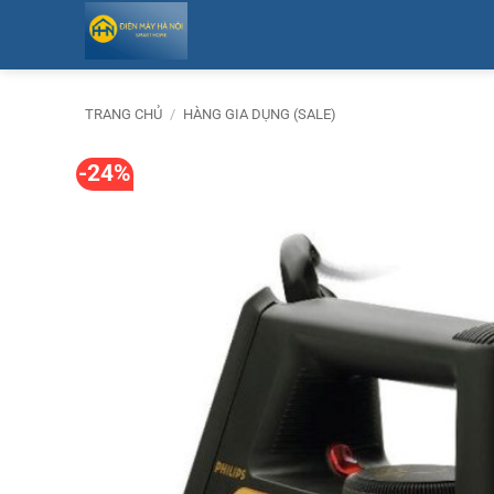
Bỏ
qua
nội
dung
TRANG CHỦ
/
HÀNG GIA DỤNG (SALE)
-24%