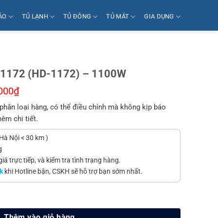
ÁO
TỦ LẠNH
TỦ ĐÔNG
TỦ MÁT
GIA DỤNG
HD1172 (HD-1172) – 1100W
000
₫
phân loại hàng, có thể điều chỉnh mà không kịp báo
hêm chi tiết.
Hà Nội < 30 km )
g
á trực tiếp, và kiểm tra tình trạng hàng.
k
khi Hotline bận, CSKH sẽ hỗ trợ bạn sớm nhất.
172) - 1100W số lượng
Thêm vào giỏ hàng