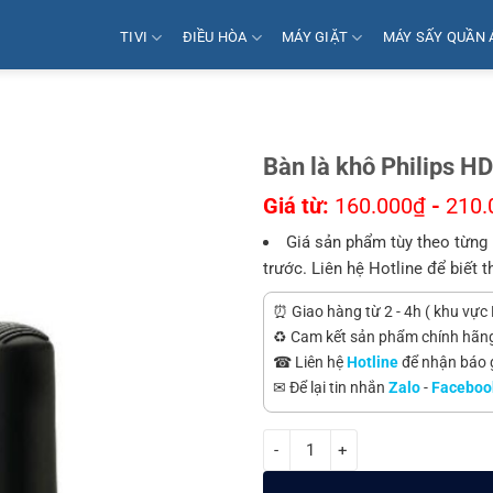
TIVI
ĐIỀU HÒA
MÁY GIẶT
MÁY SẤY QUẦN 
Bàn là khô Philips 
Giá từ:
160.000
₫
-
210.
Giá sản phẩm tùy theo từng 
trước. Liên hệ Hotline để biết t
⏰ Giao hàng từ 2 - 4h ( khu vực 
♻️ Cam kết sản phẩm chính hãn
☎ Liên hệ
Hotline
để nhận báo gi
✉ Để lại tin nhắn
Zalo
-
Faceboo
Bàn là khô Philips HD1172 (HD-1