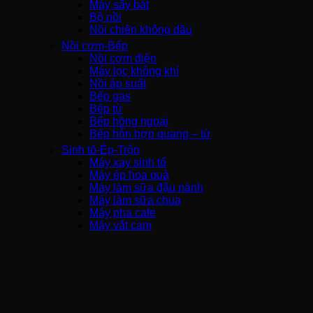
Máy sấy bát
Bộ nồi
Nồi chiên không dầu
Nồi cơm-Bếp
Nồi cơm điện
Máy lọc không khí
Nồi áp suất
Bếp gas
Bếp từ
Bếp hồng ngoại
Bếp hỗn hợp quang – từ
Sinh tố-Ép-Trộn
Máy xay sinh tố
Máy ép hoa quả
Máy làm sữa đậu nành
Máy làm sữa chua
Máy pha cafe
Máy vắt cam