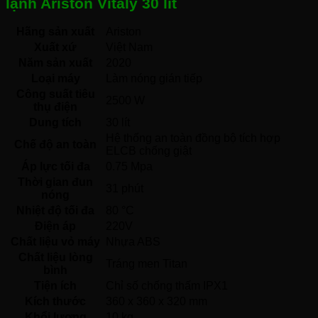
lạnh Ariston Vitaly 30 lít
Hãng sản xuất
Ariston 
Xuất xứ
Việt Nam 
Năm sản xuất
2020 
Loại máy
Làm nóng gián tiếp 
Công suất tiêu
2500 W
thụ điện
Dung tích
30 lít
Hệ thống an toàn đồng bộ tích hợp 
Chế độ an toàn
ELCB chống giật  
Áp lực tối đa
0.75 Mpa 
Thời gian đun
31 phút
nóng
Nhiệt độ tối đa
80 °C
Điện áp
220V 
Chất liệu vỏ máy
Nhựa ABS 
Chất liệu lòng
Tráng men Titan 
bình
Tiện ích
Chỉ số chống thấm IPX1 
Kích thước
360 x 360 x 320 mm
Khổi lượng
10 kg