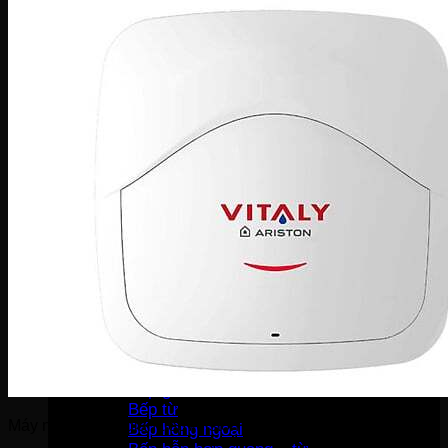
Bàn là khô
Bàn là hơi nước
Bàn là cây
Máy sấy tóc
Máy hút bụi
Máy tạo ẩm
Thiết bị bếp
Hút mùi
Lò vi sóng
Lò nướng
Máy rửa bát
Máy sấy bát
Bộ nồi
Nồi chiên không dầu
Nồi cơm-Bếp
Nồi cơm điện
Máy lọc không khí
Nồi áp suất
Bếp gas
Bếp từ
Máy nước nóng gián tiếp Ariston Vitaly 30 2.5 FE
Bếp hồng ngoại