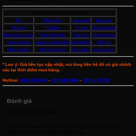
Được tìm kiếm nhiều nhất
Tivi
Điều hòa
Máy giặt
Máy sấy
Tủ lạnh
Tủ đông
Tủ mát
Đồ gia dụng
Bình nóng lạnh
Máy sưởi dầu
Hút mùi
Máy hút bụi
Máy rửa bát
Máy lọc không khí
Quạt điện
Bếp từ
Máy hút ẩm
Nồi cơm điện
Lò nướng
Lò vi sóng
* Lưu ý: Giá liên tục cập nhật, vui lòng liên hệ để có giá chính
xác tại thời điểm mua hàng.
Hotline:
0983.278.488
–
0912.094.988
–
0912.475.788
Đánh giá
Chưa có đánh giá nào.
Chỉ những khách hàng đã đăng nhập và đã mua sản
phẩm này mới có thể để lại đánh giá.