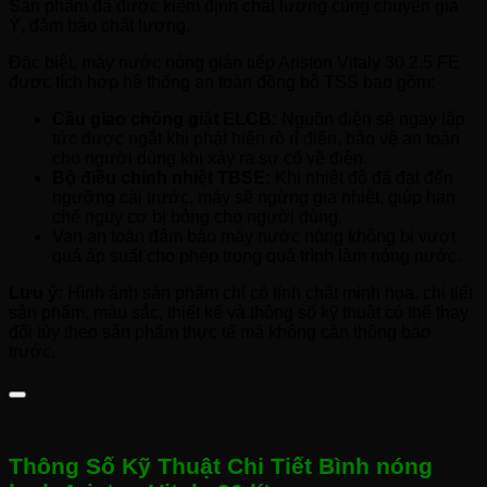
Sản phẩm đã được kiểm định chất lượng cùng chuyên gia
Ý, đảm bảo chất lượng.
Đặc biệt, máy nước nóng gián tiếp Ariston Vitaly 30 2.5 FE
được tích hợp hệ thống an toàn đồng bộ TSS bao gồm:
Cầu giao chống giật ELCB:
Nguồn điện sẽ ngay lập
tức được ngắt khi phát hiện rò rỉ điện, bảo vệ an toàn
cho người dùng khi xảy ra sự cố về điện.
Bộ điều chỉnh nhiệt TBSE:
Khi nhiệt độ đã đạt đến
ngưỡng cài trước, máy sẽ ngừng gia nhiệt, giúp hạn
chế nguy cơ bị bỏng cho người dùng.
Van an toàn đảm bảo máy nước nóng không bị vượt
quá áp suất cho phép trong quá trình làm nóng nước.
Lưu ý:
Hình ảnh sản phẩm chỉ có tính chất minh họa, chi tiết
sản phẩm, màu sắc, thiết kế và thông số kỹ thuật có thể thay
đổi tùy theo sản phẩm thực tế mà không cần thông báo
trước.
Thông Số Kỹ Thuật Chi Tiết Bình nóng