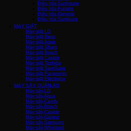
Điều hòa Sunhouse
Điều hòa Fujiaire
Điều hòa General
Điều hòa Sumikura
MÁY GIẶT
Máy giặt LG
Máy giặt Beko
Máy giặt Aqua
Máy giặt Sharp
Máy giặt Bosch
Máy giặt Casper
Máy giặt Toshiba
Máy giặt SamSung
Máy giặt Panasonic
Máy giặt Electrolux
MÁY SẤY QUẦN ÁO
Máy sấy LG
Máy sấy Aqua
Máy sấy Candy
Máy sấy Bosch
Máy sấy Casper
Máy sấy Galanz
Máy sấy Samsung
Máy sấy Whirlpool