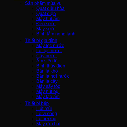
Sản phẩm mùa vụ
Quạt điều hòa
Quạt điện
Máy hút ẩm
Đèn sưởi
Máy sưởi
Bình tắm nóng lạnh
Thiết bị gia đình
Máy lọc nước
Lõi lọc nước
Cây nước
Ấm siêu tốc
Bình thủy điện
Bàn là khô
Bàn là hơi nước
Bàn là cây
Máy sấy tóc
Máy hút bụi
Máy tạo ẩm
Thiết bị bếp
Hút mùi
Lò vi sóng
Lò nướng
Máy rửa bát