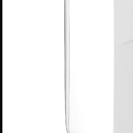
Máy sấy Bosch
Máy sấy Casper
Máy sấy Galanz
Máy sấy Samsung
Máy sấy Whirlpool
Máy sấy Electrolux
TỦ LẠNH
Tủ lạnh LG
Tủ lạnh Aqua
Tủ lạnh Funiki
Tủ lạnh Sharp
Tủ lạnh Casper
Tủ lạnh Hitachi
Tủ lạnh Toshiba
Tủ lạnh SamSung
Tủ lạnh Panasonic
Tủ lạnh Mitsubishi
Tủ lạnh Electrolux
TỦ ĐÔNG
Tủ đông Alaska
Tủ đông Sanaky