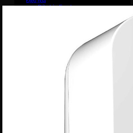
Điều hòa
Điều hòa Ecool
Điều hòa Sunhouse
Điều hòa Fujiaire
Điều hòa General
Điều hòa Sumikura
MÁY GIẶT
Máy giặt LG
Máy giặt Beko
Máy giặt Aqua
Máy giặt Sharp
Máy giặt Bosch
Máy giặt Casper
Máy giặt Toshiba
Máy giặt SamSung
Máy giặt Panasonic
Máy giặt Electrolux
MÁY SẤY QUẦN ÁO
Máy sấy LG
Máy sấy Aqua
Máy sấy Candy