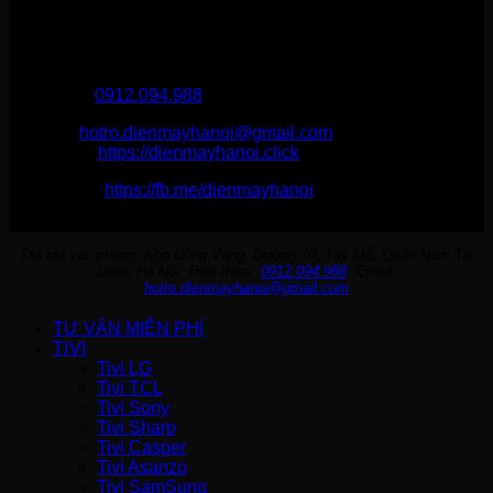
THÔNG TIN LIÊN HỆ
Điện Máy Hà Nội
Hotline :
0912.094.988
Email:
hotro.dienmayhanoi@gmail.com
Website:
https://dienmayhanoi.click
Fanpage:
https://fb.me/dienmayhanoi
Địa chỉ văn phòng: Kho Đồng Vàng, Đường 70, Tây Mỗ, Quận Nam Từ
Liêm, Hà Nội. Điện thoại:
0912.094.988
. Email:
hotro.dienmayhanoi@gmail.com
TƯ VẤN MIỄN PHÍ
TIVI
Tivi LG
Tivi TCL
Tivi Sony
Tivi Sharp
Tivi Casper
Tivi Asanzo
Tivi SamSung